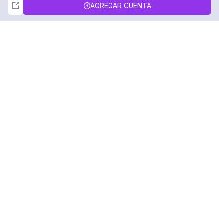
Not Now
Accept
AGREGAR CUENTA
DolphinRadar
Tu Rastreador Definitivo de Actividad en
Instagram
Síguenos
PRODUCTO
RECURSOS
Muestra de Análisis
Registro de Cambios
Precios
Blog
Contáctanos
Sobre nosotros
Reseñas