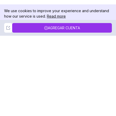
We use cookies to improve your experience and understand
how our service is used.
Read more
Not Now
Accept
AGREGAR CUENTA
DolphinRadar
Tu Rastreador Definitivo de Actividad en
Instagram
Síguenos
PRODUCTO
RECURSOS