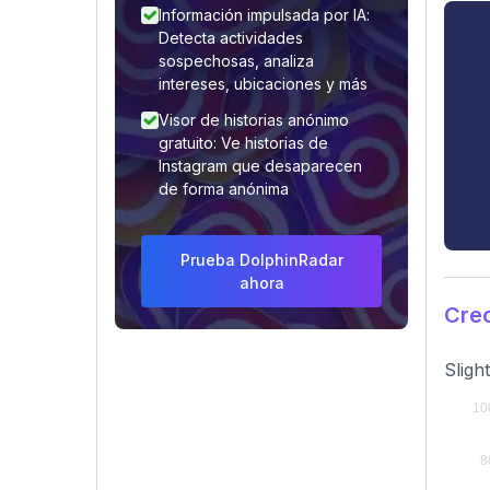
Información impulsada por IA:
Detecta actividades
sospechosas, analiza
intereses, ubicaciones y más
Visor de historias anónimo
gratuito: Ve historias de
Instagram que desaparecen
de forma anónima
Prueba DolphinRadar
ahora
Crec
Sligh