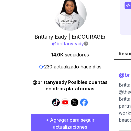
Brittany Eady | EnCOURAGEr
@
brittanyeady
Resu
14.0K
seguidores
230 actualizado hace días
@
br
@brittanyeady Posibles cuentas
Brit
en otras plataformas
@the
Britt
partn
works
+ Agregar para seguir
beaco
actualizaciones