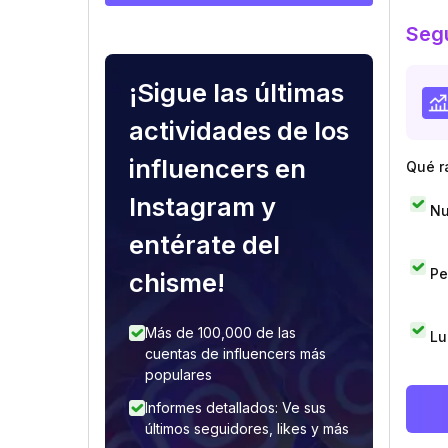
Segu
¡Sigue las últimas
actividades de los
influencers en
Qué r
Instagram y
Nu
entérate del
Pe
chisme!
Más de 100,000 de las
Lu
cuentas de influencers más
populares
Informes detallados: Ve sus
últimos seguidores, likes y más