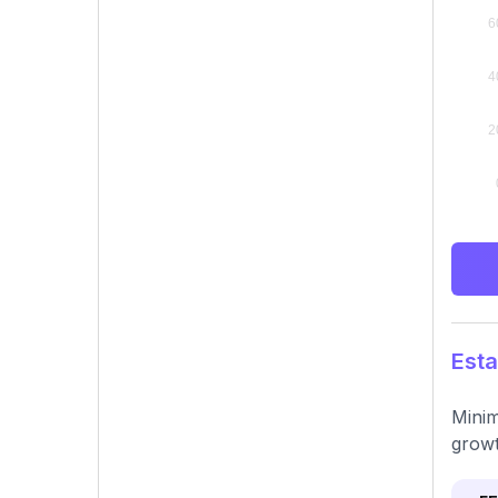
Esta
Minim
growt