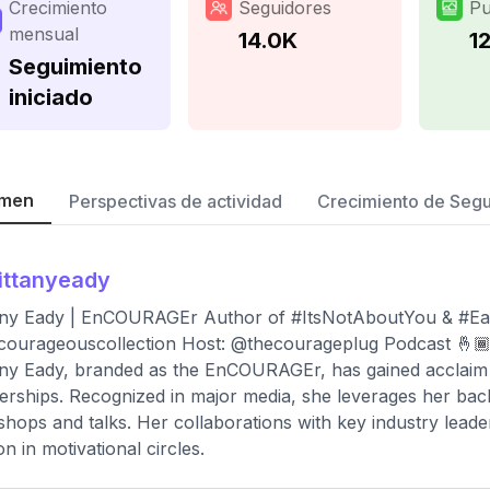
Crecimiento
Seguidores
Pu
mensual
14.0K
1
Seguimiento
iniciado
men
Perspectivas de actividad
Crecimiento de Seg
ittanyeady
tany Eady | EnCOURAGEr Author of #ItsNotAboutYou & #E
courageouscollection Host: @thecourageplug Podcast 
any Eady, branded as the EnCOURAGEr, has gained acclaim f
erships. Recognized in major media, she leverages her ba
hops and talks. Her collaborations with key industry leade
n in motivational circles.