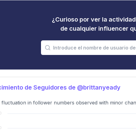
¿Curioso por ver la activida
de cualquier influencer 
imiento de Seguidores de @brittanyeady
t fluctuation in follower numbers observed with minor chang