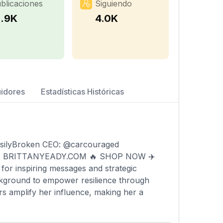
blicaciones
Siguiendo
2.9K
4.0K
uidores
Estadísticas Históricas
asilyBroken CEO: @carcouraged
🤞🏾 BRITTANYEADY.COM 🔥 SHOP NOW ✈️
or inspiring messages and strategic
ckground to empower resilience through
rs amplify her influence, making her a