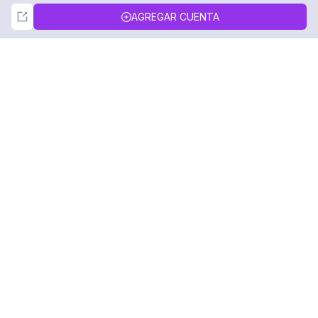
Not Now
Accept
AGREGAR CUENTA
DolphinRadar
Tu Rastreador Definitivo de Actividad en
Instagram
Síguenos
PRODUCTO
RECURSOS
Muestra de Análisis
Registro de Cambios
Precios
Blog
Contáctanos
Sobre nosotros