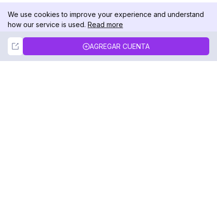
We use cookies to improve your experience and understand
how our service is used.
Read more
Not Now
Accept
AGREGAR CUENTA
DolphinRadar
Tu Rastreador Definitivo de Actividad en
Instagram
Síguenos
PRODUCTO
RECURSOS