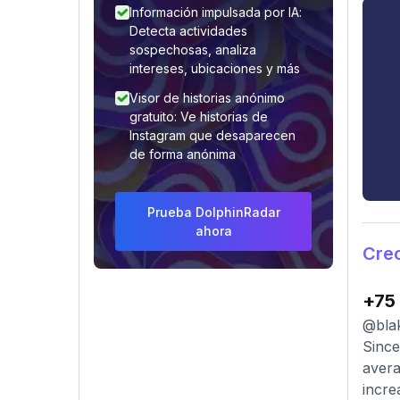
Información impulsada por IA:
Detecta actividades
sospechosas, analiza
intereses, ubicaciones y más
Visor de historias anónimo
gratuito: Ve historias de
Instagram que desaparecen
de forma anónima
Prueba DolphinRadar
ahora
Crec
+75
@blak
Since
avera
incre