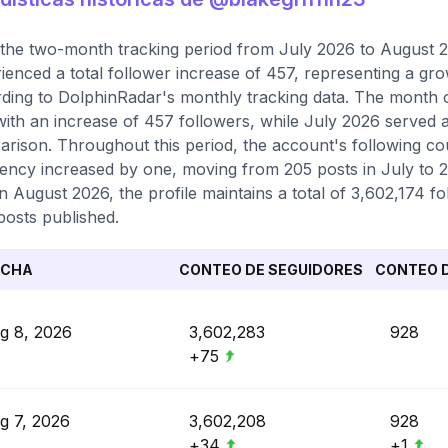
the two-month tracking period from July 2026 to August 20
ienced a total follower increase of 457, representing a gr
ding to DolphinRadar's monthly tracking data. The month 
with an increase of 457 followers, while July 2026 served a
rison. Throughout this period, the account's following cou
ency increased by one, moving from 205 posts in July to 20
in August 2026, the profile maintains a total of 3,602,174 
 posts published.
ECHA
CONTEO DE SEGUIDORES
CONTEO D
g 8, 2026
3,602,283
928
+75
g 7, 2026
3,602,208
928
+34
+1