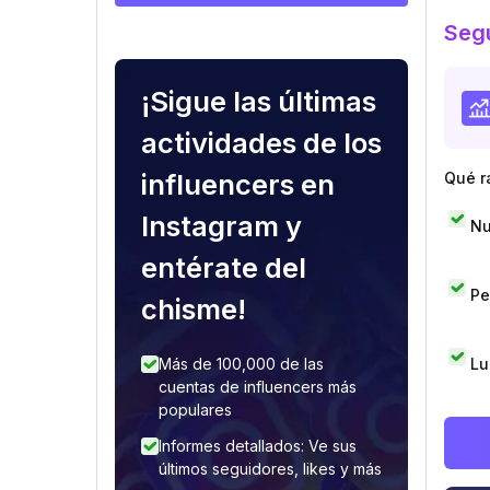
Segu
¡Sigue las últimas
actividades de los
influencers en
Qué r
Instagram y
Nu
entérate del
Pe
chisme!
Lu
Más de 100,000 de las
cuentas de influencers más
populares
Informes detallados: Ve sus
últimos seguidores, likes y más