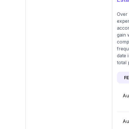
Over 
exper
accor
gain 
compa
frequ
date 
total
F
Au
Au