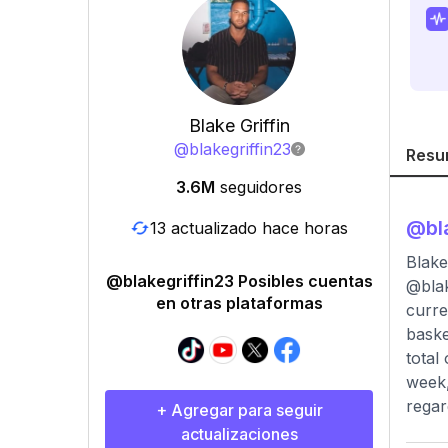
Blake Griffin
@
blakegriffin23
Resu
3.6M
seguidores
@
bl
13 actualizado hace horas
Blake
@blakegriffin23 Posibles cuentas
@blak
en otras plataformas
curre
baske
total
week,
regar
+ Agregar para seguir
actualizaciones