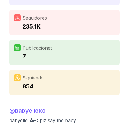
Seguidores
235.1K
Publicaciones
7
Siguiendo
854
@
babyellexo
babyelle 👼🏻 plz say the baby