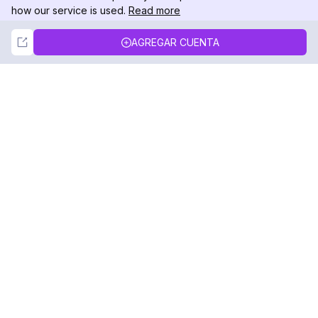
how our service is used.
Read more
Not Now
Accept
AGREGAR CUENTA
DolphinRadar
Tu Rastreador Definitivo de Actividad en
Instagram
Síguenos
PRODUCTO
RECURSOS
Muestra de Análisis
Registro de Cambios
Precios
Blog