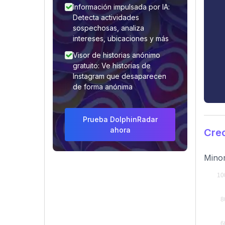
Información impulsada por IA:
Detecta actividades
sospechosas, analiza
intereses, ubicaciones y más
Visor de historias anónimo
gratuito: Ve historias de
Instagram que desaparecen
de forma anónima
Prueba DolphinRadar
ahora
Cre
Minor