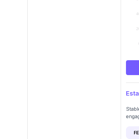
Esta
Stabl
engag
F