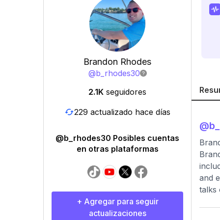
Brandon Rhodes
@
b_rhodes30
Resu
2.1K
seguidores
229 actualizado hace días
@
b
@b_rhodes30 Posibles cuentas
Brand
en otras plataformas
Brand
inclu
and e
talks
+ Agregar para seguir
actualizaciones