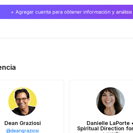
+ Agregar cuenta para obtener información y análisis
encia
Dean Graziosi
Danielle LaPorte 
Spiritual Direction for
@
deangraziosi