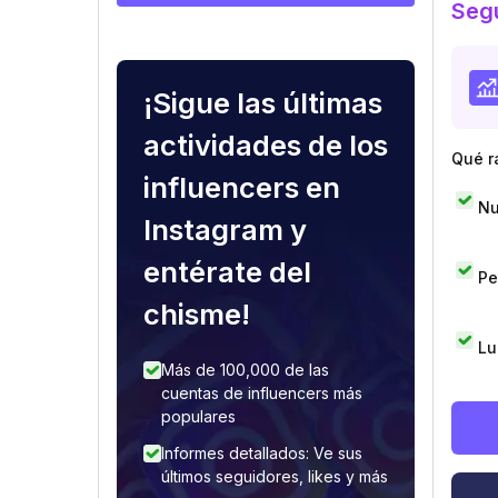
Segu
¡Sigue las últimas
actividades de los
Qué r
influencers en
Nu
Instagram y
entérate del
Pe
chisme!
Lu
Más de 100,000 de las
cuentas de influencers más
populares
Informes detallados: Ve sus
últimos seguidores, likes y más