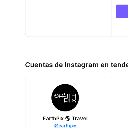
Cuentas de Instagram en tend
EarthPix 🌎 Travel
@
earthpix