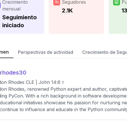
Crecimiento
Seguidores
Pu
mensual
2.1K
1
Seguimiento
iniciado
men
Perspectivas de actividad
Crecimiento de Seg
_rhodes30
on Rhodes CLE | John 14:6 †
on Rhodes, renowned Python expert and author, captivate
ding PyCon. With a rich background in software developmen
ducational initiatives showcase his passion for nurturing n
 continue to influence and educate in the Python communit