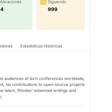
blicaciones
Siguiendo
34
999
uidores
Estadísticas Históricas
s audiences at tech conferences worldwide,
t, his contributions to open-source projects
ew talent. Rhodes' esteemed writings and
y.