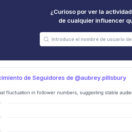
¿Curioso por ver la activida
de cualquier influencer 
imiento de Seguidores de @aubrey.pillsbury
al fluctuation in follower numbers, suggesting stable aud