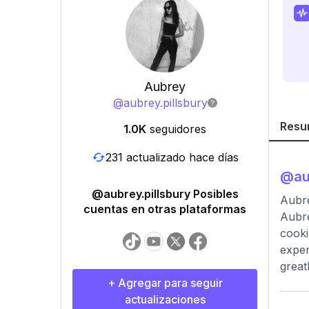
Aubrey
@
aubrey.pillsbury
Resu
1.0K
seguidores
231 actualizado hace días
@
au
@aubrey.pillsbury Posibles
Aubrey
cuentas en otras plataformas
Aubre
cooki
exper
great
+ Agregar para seguir
actualizaciones