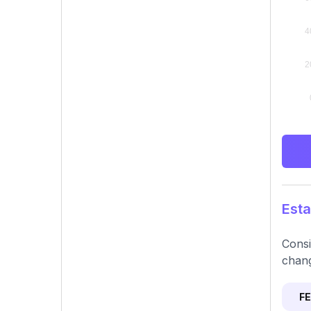
Esta
Consi
chan
F