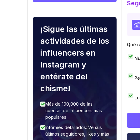
Segu
¡Sigue las últimas
actividades de los
Qué r
influencers en
Nu
Instagram y
entérate del
Pe
chisme!
Lu
Más de 100,000 de las
cuentas de influencers más
populares
Informes detallados: Ve sus
últimos seguidores, likes y más