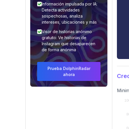
Información impulsada por IA:
Detecta actividades
sospechosas, analiza
intereses, ubicaciones y más
Visor de historias anónimo
gratuito: Ve historias de
Instagram que desaparecen
de forma anónima
Prueba DolphinRadar
ahora
Crec
Minim