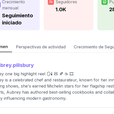
Crecimiento
Seguidores
Pu
mensual
1.0K
2
Seguimiento
iniciado
men
Perspectivas de actividad
Crecimiento de Seg
brey.pillsbury
 one big highlight reel 🪞🕯️ 🧸 🍂 ☕️ 🎞️
y is a celebrated chef and restaurateur, known for her inn
ng shows, she's earned Michelin stars for her flagship res
ts, Aubrey has authored best-selling cookbooks and coll
ly influencing modern gastronomy.