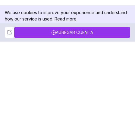
We use cookies to improve your experience and understand
how our service is used.
Read more
Not Now
Accept
AGREGAR CUENTA
DolphinRadar
Tu Rastreador Definitivo de Actividad en
Instagram
Síguenos
PRODUCTO
RECURSOS