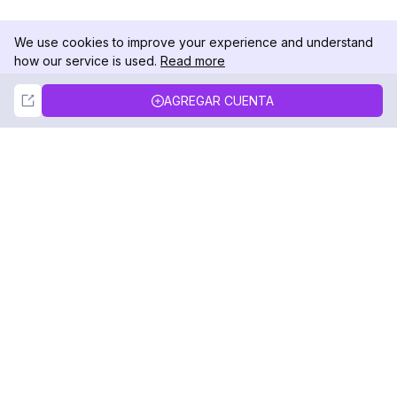
We use cookies to improve your experience and understand
how our service is used.
Read more
Not Now
Accept
AGREGAR CUENTA
DolphinRadar
Tu Rastreador Definitivo de Actividad en
Instagram
Síguenos
PRODUCTO
RECURSOS