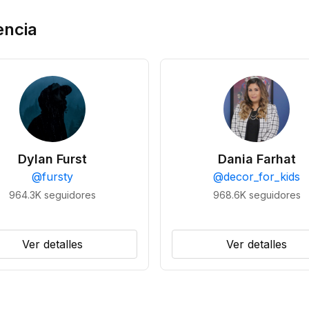
encia
Dylan Furst
Dania Farhat
@
fursty
@
decor_for_kids
964.3K
seguidores
968.6K
seguidores
Ver detalles
Ver detalles