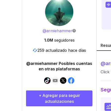
@
armiehammer
1.0M
seguidores
Resu
259 actualizado hace días
@
a
@armiehammer Posibles cuentas
en otras plataformas
Click 
Segu
+ Agregar para seguir
actualizaciones