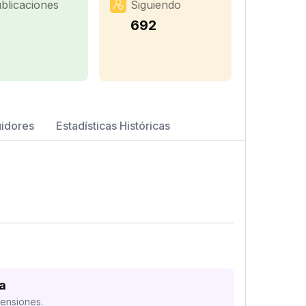
blicaciones
Siguiendo
692
uidores
Estadísticas Históricas
a
mensiones.