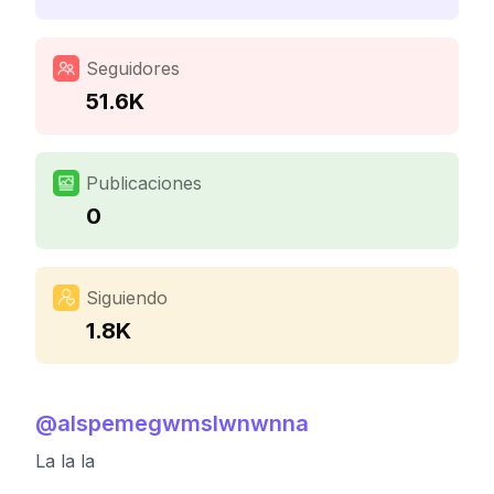
Seguidores
51.6K
Publicaciones
0
Siguiendo
1.8K
@
alspemegwmslwnwnna
La la la