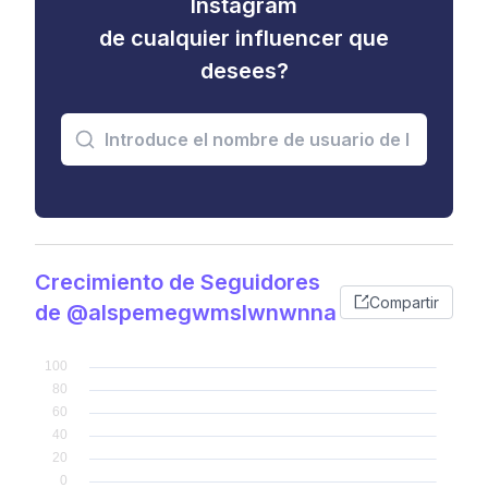
Instagram
de cualquier influencer que
desees?
Crecimiento de Seguidores
Compartir
de @alspemegwmslwnwnna