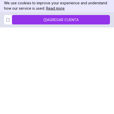
We use cookies to improve your experience and understand
how our service is used.
Read more
Not Now
Accept
AGREGAR CUENTA
DolphinRadar
Tu Rastreador Definitivo de Actividad en
Instagram
Síguenos
PRODUCTO
RECURSOS
Muestra de Análisis
Registro de Cambios