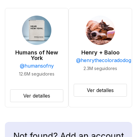
Humans of New
Henry + Baloo
York
@
henrythecoloradodog
@
humansofny
2.3M
seguidores
12.6M
seguidores
Ver detalles
Ver detalles
Not found? Add an account