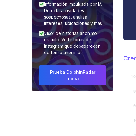
Información impulsada por IA:
Detecta actividades
sospechosas, analiza
intereses, ubicaciones y más
Visor de historias anónimo
gratuito: Ve historias de
Instagram que desaparecen
de forma anónima
Crec
Prueba DolphinRadar
ahora