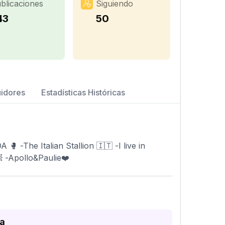
blicaciones
Siguiendo
43
50
uidores
Estadísticas Históricas
The Italian Stallion 🇮🇹 -I live in
 -Apollo&Paulie❤️
da