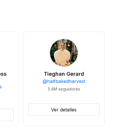
ess
Tieghan Gerard
@
halfbakedharvest
s
5.4M
seguidores
Ver detalles