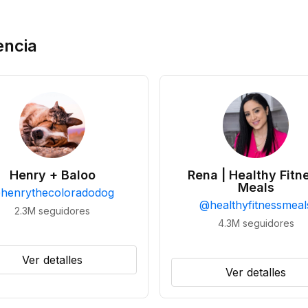
encia
Henry + Baloo
Rena | Healthy Fitn
Meals
@
henrythecoloradodog
@
healthyfitnessmeal
2.3M
seguidores
4.3M
seguidores
Ver detalles
Ver detalles