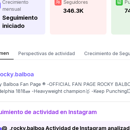
Crecimiento
Seguidores
Pu
mensual
346.3K
7
Seguimiento
iniciado
men
Perspectivas de actividad
Crecimiento de Seg
rocky.balboa
 Balboa Fan Page ®️ -OFFICIAL FAN PAGE ROCKY BALBOA 🥊 -
delphia 1818🧱 -Heavyweight champion🥇 -Keep Punching💥
imiento de actividad en Instagram
@
_.rocky.balboa
Actividad de Instagram analiza