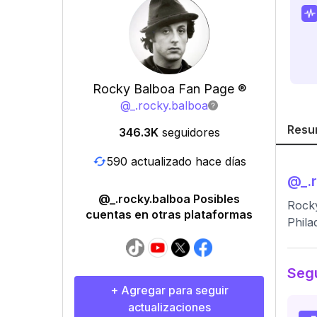
Rocky Balboa Fan Page ®️
@
_.rocky.balboa
Resu
346.3K
seguidores
590 actualizado hace días
@
_.
@_.rocky.balboa Posibles
Rocky
cuentas en otras plataformas
Phila
Segu
+ Agregar para seguir
actualizaciones