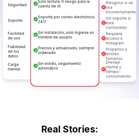
Solo lectura, 0 riesgo para la
Riesgoso si se
Seguridad
cuenta de IG
usa
incorrectamente
Soporte por correo electrónico
Sin soporte si
Soporte
24/7
está
confundido
Sin instalación, solo ingrese un
Facilidad
Requiere
nombre de usuario
de uso
acceso a
Instagram
Fiabilidad
Preciso y actualizado, siempre
Propenso a
de los
ordenado
errores
datos
humanos
Drenaje
Sin estrés, seguimiento
Carga
mental y
automático
mental
tiempo-
consumiendo
Real Stories: