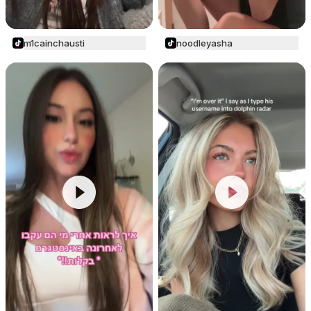
m1cainchausti
noodleyasha