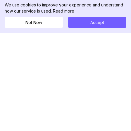
We use cookies to improve your experience and understand
how our service is used.
Read more
Not Now
Accept
DolphinRadar
Tu Rastreador Definitivo de Actividad en
Instagram
Síguenos
PRODUCTO
RECURSOS
Muestra de Análisis
Registro de Cambios