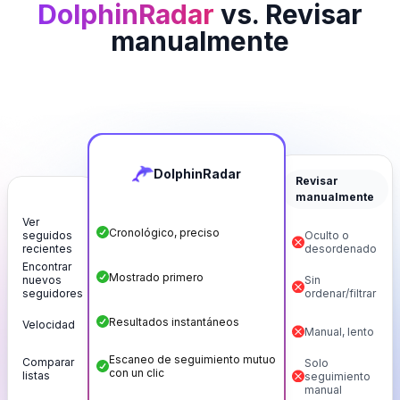
DolphinRadar
vs. Revisar
manualmente
DolphinRadar
Revisar
manualmente
Ver
Cronológico, preciso
seguidos
Oculto o
recientes
desordenado
Encontrar
Mostrado primero
nuevos
Sin
seguidores
ordenar/filtrar
Resultados instantáneos
Velocidad
Manual, lento
Escaneo de seguimiento mutuo
Comparar
Solo
con un clic
listas
seguimiento
manual