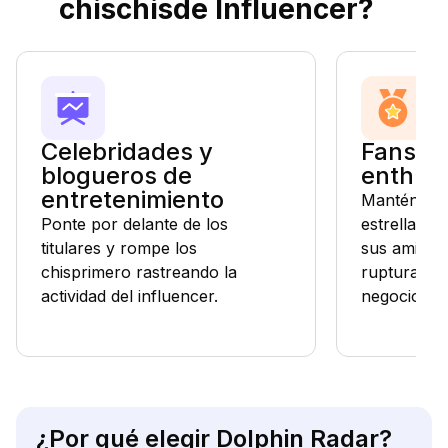
chischisde Influencer?
Celebridades y
Fans & 
blogueros de
enthusi
entretenimiento
Manténgase
Ponte por delante de los
estrellas f
titulares y rompe los
sus amista
chisprimero rastreando la
rupturas y
actividad del influencer.
negocios.
¿Por qué elegir Dolphin Radar?