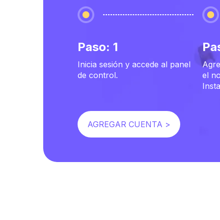
Paso: 1
Pa
Inicia sesión y accede al panel
Agre
de control.
el n
Inst
AGREGAR CUENTA >