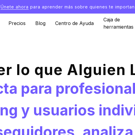
Únete ahora
para aprender más sobre quienes te importan
Caja de
Precios
Blog
Centro de Ayuda
herramientas
r lo que Alguien 
ta para profesiona
ng y usuarios indiv
seguidores, analiz