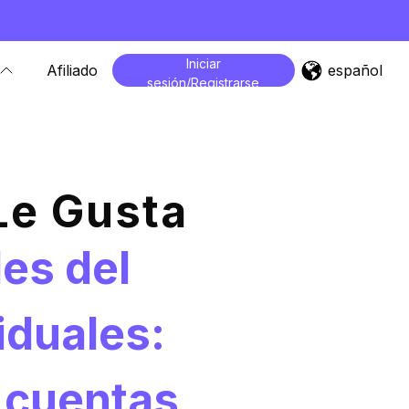
Iniciar
español
Afiliado
sesión/Registrarse
Le Gusta
les del
iduales:
a cuentas