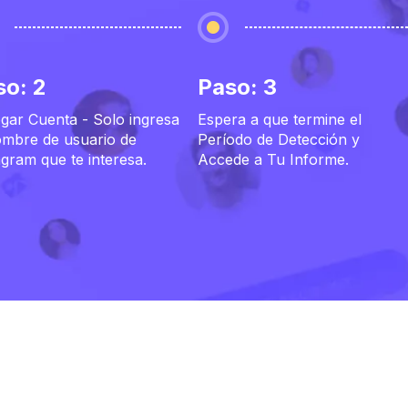
so: 2
Paso: 3
gar Cuenta - Solo ingresa
Espera a que termine el
ombre de usuario de
Período de Detección y
agram que te interesa.
Accede a Tu Informe.