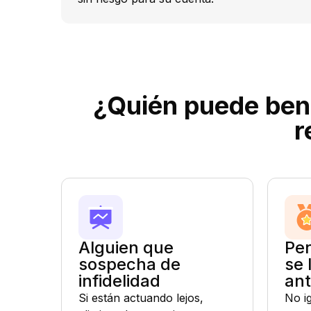
¿Quién puede bene
r
Alguien que
Per
sospecha de
se 
infidelidad
an
Si están actuando lejos,
No ig