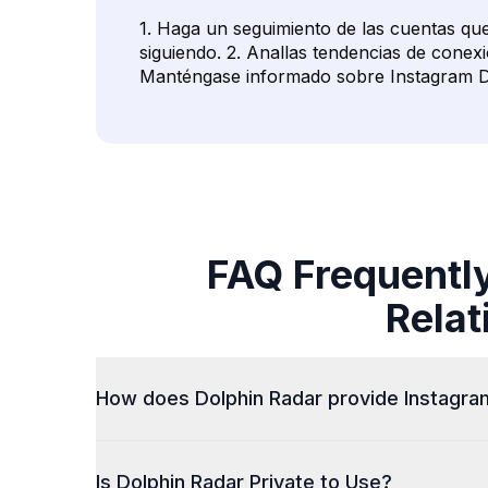
1. Haga un seguimiento de las cuentas qu
siguiendo. 2. Anallas tendencias de conexi
Manténgase informado sobre Instagram D
FAQ Frequentl
Relat
How does Dolphin Radar provide Instagram
Dolphin Radar generates detailed reports on Ins
Is Dolphin Radar Private to Use?
night likes or new follows. This gives you the 