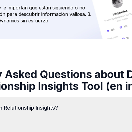
e le importan que están siguiendo o no
ón para descubrir información valiosa. 3.
ynamics sin esfuerzo.
y Asked Questions about D
ionship Insights Tool (en i
 Relationship Insights?
tagram activity, helping you uncover hidden patterns, secret
insights you need to understand what's going on behind the