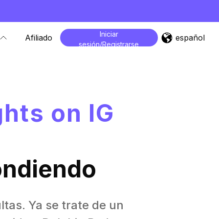
Iniciar
español
Afiliado
sesión/Registrarse
ghts on IG
ondiendo
tas. Ya se trate de un