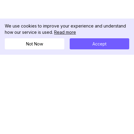
We use cookies to improve your experience and understand
how our service is used.
Read more
Not Now
Accept
DolphinRadar
Ihr ultimativer Instagram-Aktivitäts-Tracker
Folgen Sie uns