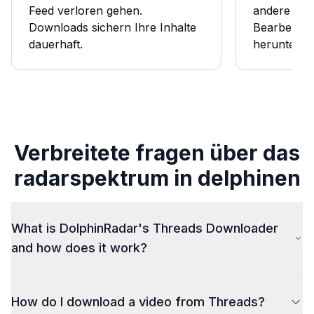
Feed verloren gehen.
andere Pla
Downloads sichern Ihre Inhalte
Bearbeitun
dauerhaft.
herunterla
Verbreitete fragen über das
radarspektrum in delphinen
What is DolphinRadar's Threads Downloader
and how does it work?
DolphinRadar (dolphinradar.com) is a free online tool
How do I download a video from Threads?
that lets you download any public Threads video, GIF,