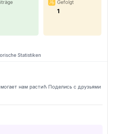
iträge
Gefolgt
1
1
orische Statistiken
омогает нам расти🫰Поделись с друзьями