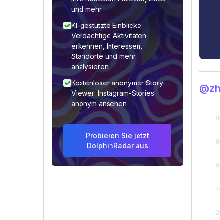
und mehr
KI-gestützte Einblicke:
Verdächtige Aktivitäten
erkennen, Interessen,
Standorte und mehr
analysieren
Kostenloser anonymer Story-
@zh
Viewer: Instagram-Stories
anonym ansehen
Probieren Sie jetzt
DolphinRadar aus