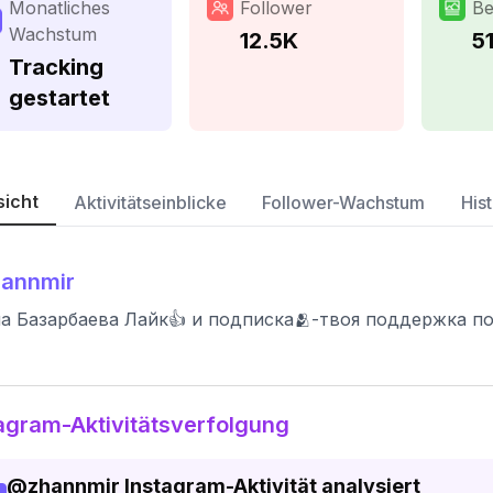
Monatliches
Follower
Be
Wachstum
12.5K
5
Tracking
gestartet
sicht
Aktivitätseinblicke
Follower-Wachstum
Hist
hannmir
а Базарбаева Лайк👍 и подписка🫂-твоя поддержка п
agram-Aktivitätsverfolgung
@
zhannmir
Instagram-Aktivität analysiert