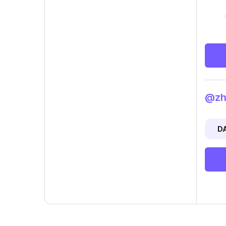
@zha
D