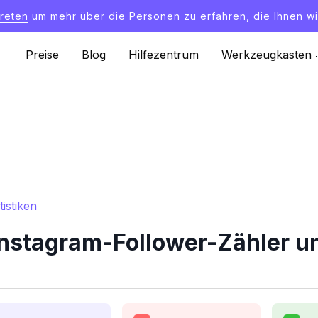
treten
um mehr über die Personen zu erfahren, die Ihnen wi
Preise
Blog
Hilfezentrum
Werkzeugkasten
istiken
stagram-Follower-Zähler un