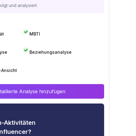
lgt und analysiert.
ät
MBTI
lyse
Beziehungsanalyse
-Ansicht
aillierte Analyse hinzufügen
-Aktivitäten
nfluencer?