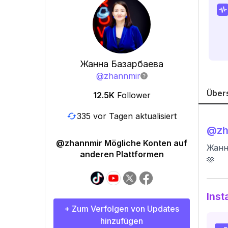
Жанна Базарбаева
@
zhannmir
Über
12.5K
Follower
335 vor Tagen aktualisiert
@
z
@zhannmir Mögliche Konten auf
Жанн
anderen Plattformen
🫶
Inst
+ Zum Verfolgen von Updates
hinzufügen