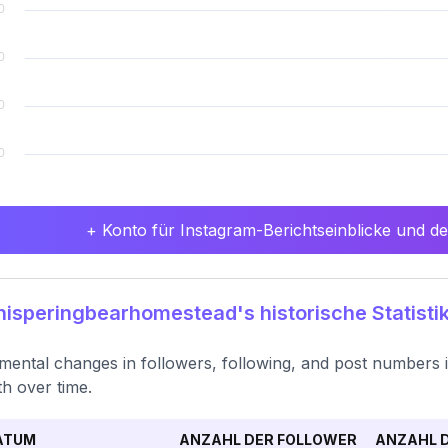
+ Konto für Instagram-Berichtseinblicke und det
speringbearhomestead's historische Statisti
mental changes in followers, following, and post numbers
h over time.
ATUM
ANZAHL DER FOLLOWER
ANZAHL D