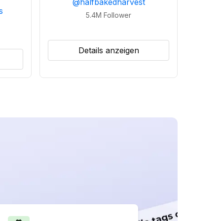
@
halfbakedharvest
s
5.4M
Follower
Details anzeigen