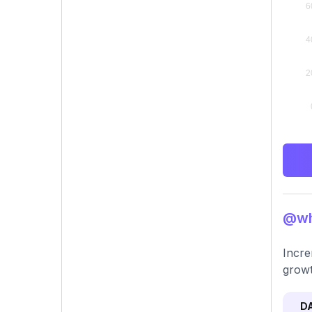
@whi
Incre
growt
D