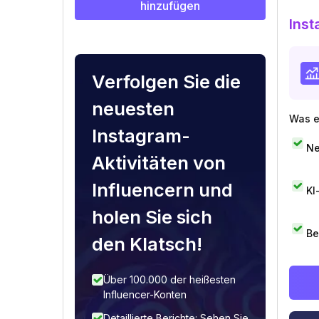
hinzufügen
Inst
Verfolgen Sie die
neuesten
Was e
Instagram-
Ne
Aktivitäten von
Influencern und
KI
holen Sie sich
Be
den Klatsch!
Über 100.000 der heißesten
Influencer-Konten
Detaillierte Berichte: Sehen Sie