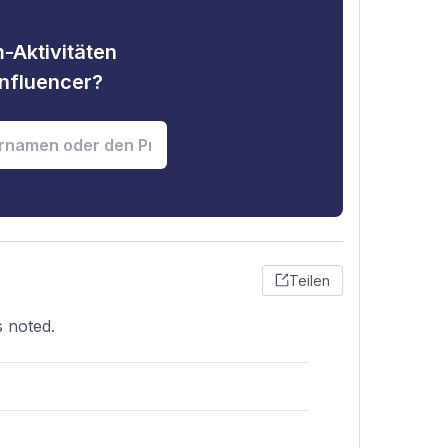
-Aktivitäten
nfluencer?
Teilen
 noted.