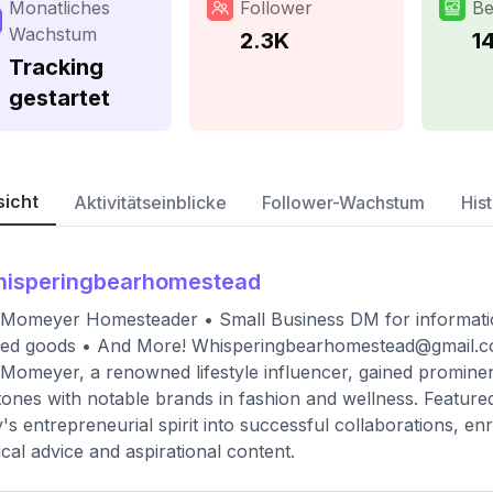
Monatliches
Follower
Be
Wachstum
2.3K
1
Tracking
gestartet
sicht
Aktivitätseinblicke
Follower-Wachstum
Hist
hisperingbearhomestead
 Momeyer Homesteader • Small Business DM for informati
ked goods • And More!
Whisperingbearhomestead@gmail.
 Momeyer, a renowned lifestyle influencer, gained promine
tones with notable brands in fashion and wellness. Featur
y's entrepreneurial spirit into successful collaborations, enr
ical advice and aspirational content.