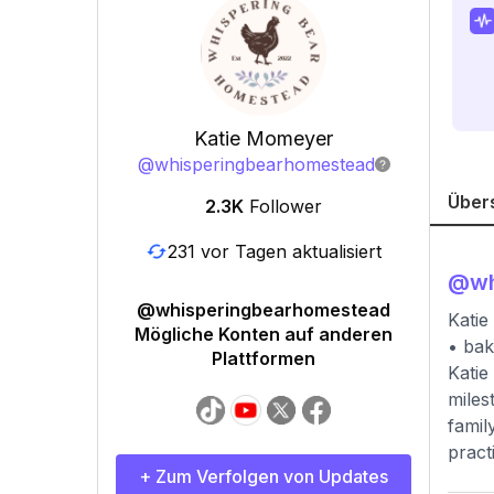
Katie Momeyer
@
whisperingbearhomestead
Über
2.3K
Follower
231 vor Tagen aktualisiert
@
w
@whisperingbearhomestead
Katie
Mögliche Konten auf anderen
• ba
Plattformen
Katie
miles
famil
pract
+ Zum Verfolgen von Updates