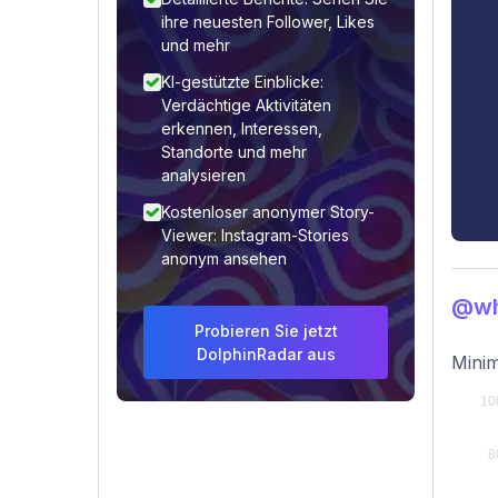
ihre neuesten Follower, Likes
und mehr
KI-gestützte Einblicke:
Verdächtige Aktivitäten
erkennen, Interessen,
Standorte und mehr
analysieren
Kostenloser anonymer Story-
Viewer: Instagram-Stories
anonym ansehen
@wh
Probieren Sie jetzt
DolphinRadar aus
Minim