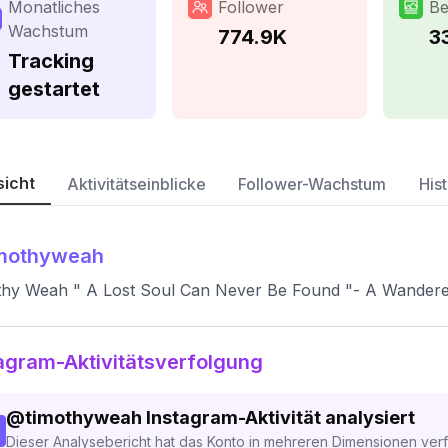
Monatliches
Follower
Be
Wachstum
774.9K
3
Tracking
gestartet
sicht
Aktivitätseinblicke
Follower-Wachstum
Hist
imothyweah
hy Weah " A Lost Soul Can Never Be Found "- A Wandere
agram-Aktivitätsverfolgung
@
timothyweah
Instagram-Aktivität analysiert
Dieser Analysebericht hat das Konto in mehreren Dimensionen verfo