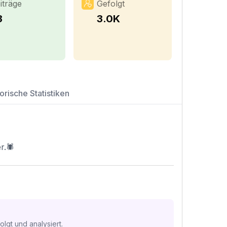
iträge
Gefolgt
3
3.0K
orische Statistiken
r.🕷
lgt und analysiert.