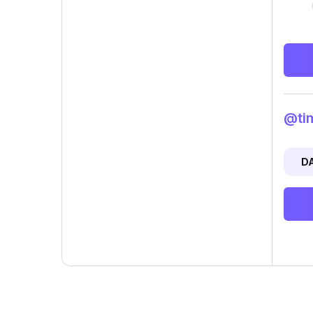
@tim
D