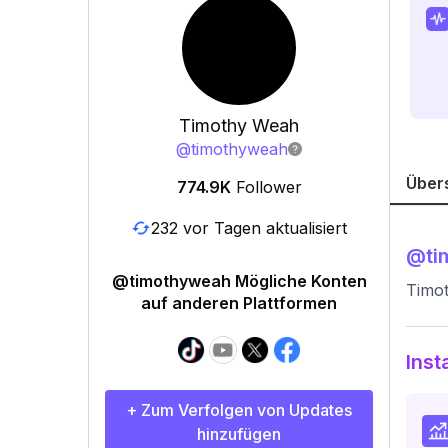
Timothy Weah
@
timothyweah
Über
774.9K
Follower
232 vor Tagen aktualisiert
@
t
@timothyweah Mögliche Konten
Timot
auf anderen Plattformen
Inst
+ Zum Verfolgen von Updates
hinzufügen