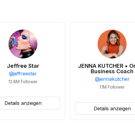
Jeffree Star
JENNA KUTCHER • On
Business Coach
@
jeffreestar
@
jennakutcher
12.8M
Follower
1.1M
Follower
Details anzeigen
Details anzeigen