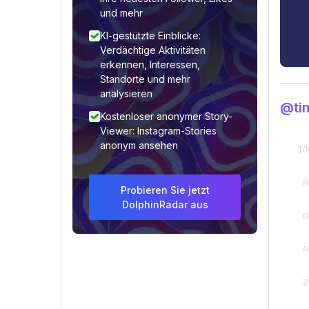
und mehr
KI-gestützte Einblicke:
Verdächtige Aktivitäten
erkennen, Interessen,
Standorte und mehr
analysieren
@ti
Kostenloser anonymer Story-
Viewer: Instagram-Stories
anonym ansehen
Probieren Sie jetzt
DolphinRadar aus