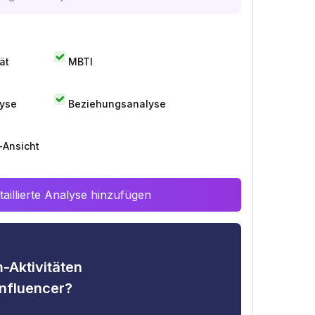
ät
MBTI
lyse
Beziehungsanalyse
-Ansicht
aillierte Analyse hinzufügen
-Aktivitäten
nfluencer?