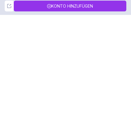
Not Now
Accept
KONTO HINZUFÜGEN
DolphinRadar
Ihr ultimativer Instagram-Aktivitäts-Tracker
Folgen Sie uns
PRODUKT
RESSOURCEN
Analysen-Beispiel
Änderungsprotokoll
Preise
Blog
Kontaktieren Sie uns
Über uns
Bewertungen