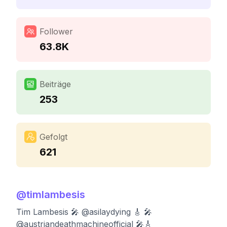
Follower
63.8K
Beiträge
253
Gefolgt
621
@
timlambesis
Tim Lambesis 🎤 @asilaydying 🎸 🎤
@austriandeathmachineofficial 🎤🎸