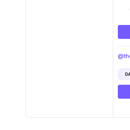
@the
D