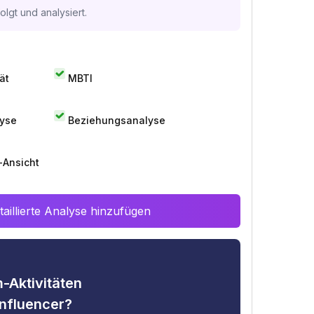
lgt und analysiert.
ät
MBTI
lyse
Beziehungsanalyse
-Ansicht
aillierte Analyse hinzufügen
-Aktivitäten
nfluencer?