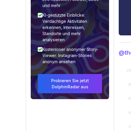
und mehr
KI-gestützte Einblicke:
Verdächtige Aktivitäten
erkennen, Interessen,
Standorte und mehr
analysieren
Kostenloser anonymer Story-
@th
Viewer: Instagram-Stories
anonym ansehen
Probieren Sie jetzt
DolphinRadar aus