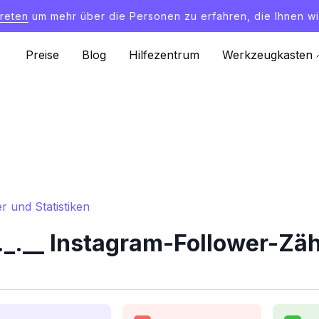
treten
um mehr über die Personen zu erfahren, die Ihnen wi
Preise
Blog
Hilfezentrum
Werkzeugkasten
r und Statistiken
.__ Instagram-Follower-Zähl