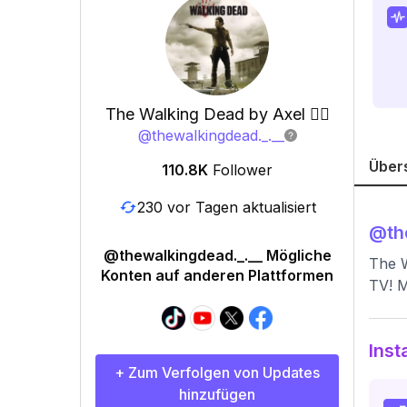
The Walking Dead by Axel 🧟‍♂️
@
thewalkingdead._.__
Über
110.8K
Follower
230 vor Tagen aktualisiert
@
th
@thewalkingdead._.__ Mögliche
The W
Konten auf anderen Plattformen
TV! M
Inst
+ Zum Verfolgen von Updates
hinzufügen