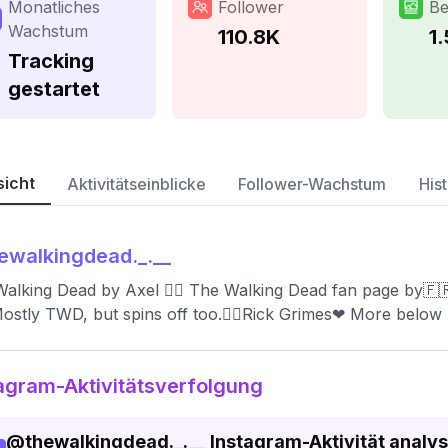
Monatliches
Follower
Be
Wachstum
110.8K
1
Tracking
gestartet
sicht
Aktivitätseinblicke
Follower-Wachstum
Hist
ewalkingdead._.__
alking Dead by Axel 🧟‍♂️ The Walking Dead fan page by
ostly TWD, but spins off too.🧟‍♂️Rick Grimes❤ More below
agram-Aktivitätsverfolgung
@
thewalkingdead._.__
Instagram-Aktivität analys