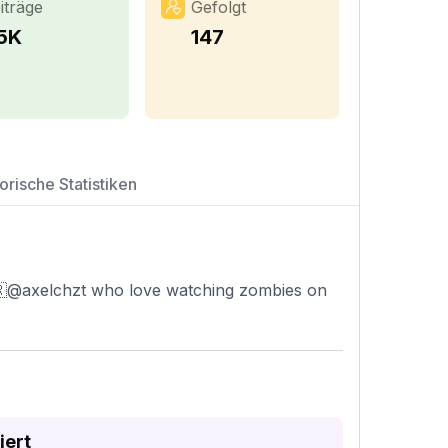
iträge
Gefolgt
.5K
147
orische Statistiken
🇷@axelchzt who love watching zombies on
iert