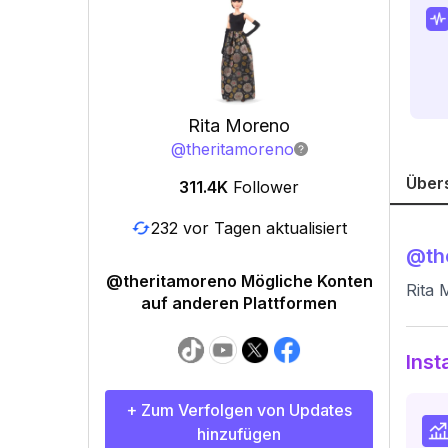
Rita Moreno
@
theritamoreno
Über
311.4K
Follower
232 vor Tagen aktualisiert
@
th
@theritamoreno Mögliche Konten
Rita
auf anderen Plattformen
Inst
+ Zum Verfolgen von Updates
hinzufügen