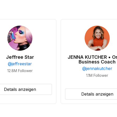
Jeffree Star
JENNA KUTCHER • On
Business Coach
@
jeffreestar
@
jennakutcher
12.8M
Follower
1.1M
Follower
Details anzeigen
Details anzeigen