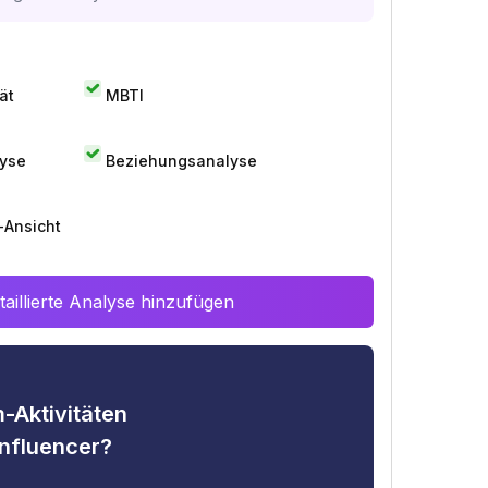
ät
MBTI
lyse
Beziehungsanalyse
-Ansicht
aillierte Analyse hinzufügen
-Aktivitäten
nfluencer?