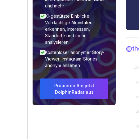
und mehr
KI-gestützte Einblicke:
Verdächtige Aktivitäten
erkennen, Interessen,
Standorte und mehr
analysieren
@th
Kostenloser anonymer Story-
Viewer: Instagram-Stories
anonym ansehen
Probieren Sie jetzt
DolphinRadar aus