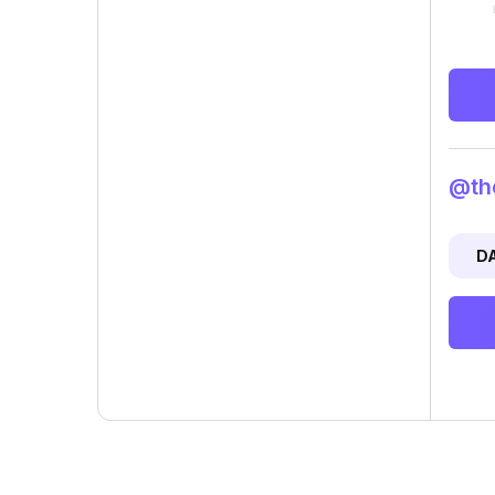
@the
D