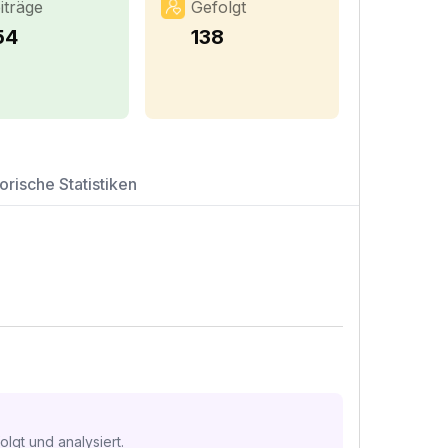
iträge
Gefolgt
54
138
orische Statistiken
lgt und analysiert.