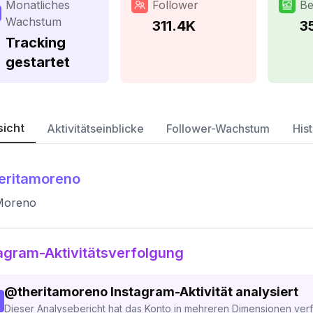
Monatliches
Follower
Be
Wachstum
311.4K
3
Tracking
gestartet
sicht
Aktivitätseinblicke
Follower-Wachstum
Hist
eritamoreno
 Moreno
agram-Aktivitätsverfolgung
@
theritamoreno
Instagram-Aktivität analysiert
Dieser Analysebericht hat das Konto in mehreren Dimensionen verfo