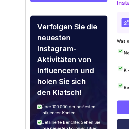
Inst
Verfolgen Sie die
neuesten
Was e
Instagram-
Ne
Aktivitäten von
Influencern und
KI
holen Sie sich
Be
den Klatsch!
Über 100.000 der heißesten
Influencer-Konten
Detaillierte Berichte: Sehen Sie
ihre neuesten Follower, Likes