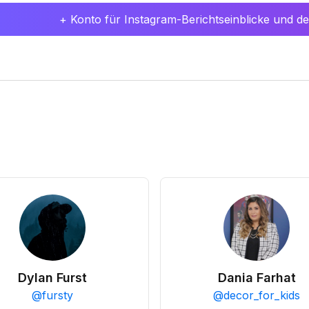
+ Konto für Instagram-Berichtseinblicke und det
Dylan Furst
Dania Farhat
@
fursty
@
decor_for_kids