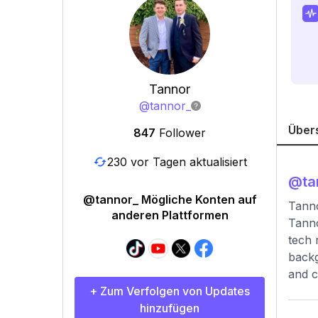
Tannor
@
tannor_
Über
847
Follower
230 vor Tagen aktualisiert
@
ta
@tannor_ Mögliche Konten auf
Tann
anderen Plattformen
Tanno
tech 
backg
and c
+ Zum Verfolgen von Updates
hinzufügen