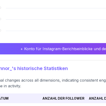
+ Konto für Instagram-Berichtseinblicke und det
nor_'s historische Statistiken
al changes across all dimensions, indicating consistent en
e in activity.
ATUM
ANZAHL DER FOLLOWER
ANZAHL D