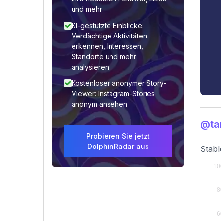
und mehr
KI-gestützte Einblicke:
Verdächtige Aktivitäten
erkennen, Interessen,
Standorte und mehr
analysieren
Kostenloser anonymer Story-
Viewer: Instagram-Stories
anonym ansehen
@ta
Probieren Sie jetzt
DolphinRadar aus
Stabl