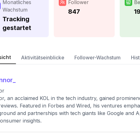
Monatliches
Follower
Be
Wachstum
847
1
Tracking
gestartet
sicht
Aktivitätseinblicke
Follower-Wachstum
Hist
nnor_
or
r, an acclaimed KOL in the tech industry, gained prominen
reviews. Featured in Forbes and Wired, his ventures empha
round and partnerships with tech giants like Google and A
onsumer insights.