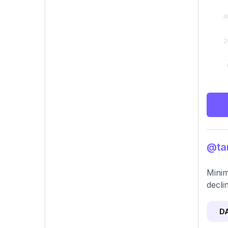
@tan
Minim
declin
D