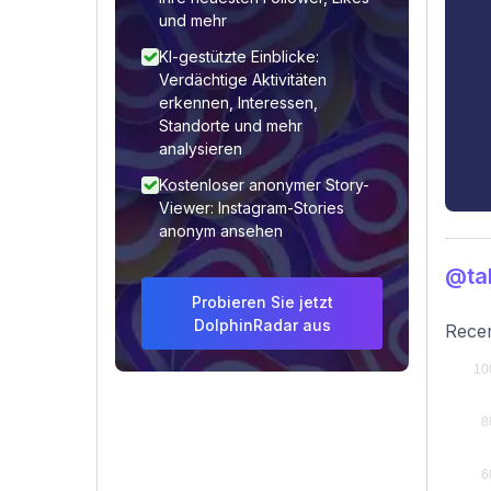
und mehr
KI-gestützte Einblicke:
Verdächtige Aktivitäten
erkennen, Interessen,
Standorte und mehr
analysieren
Kostenloser anonymer Story-
Viewer: Instagram-Stories
anonym ansehen
@tal
Probieren Sie jetzt
DolphinRadar aus
Recen