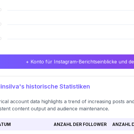
+ Konto für Instagram-Berichtseinblicke und det
insilva's historische Statistiken
rical account data highlights a trend of increasing posts an
stent content output and audience maintenance.
ATUM
ANZAHL DER FOLLOWER
ANZAHL D