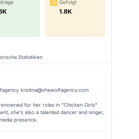
iträge
Gefolgt
.6K
1.8K
orische Statistiken
olfagency
kristina@shewolfagency.com
, renowned for her roles in "Chicken Girls"
nt, she's also a talented dancer and singer,
 media presence.