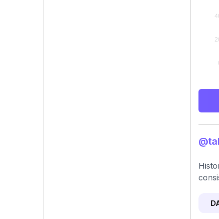
@tal
Histo
consi
D