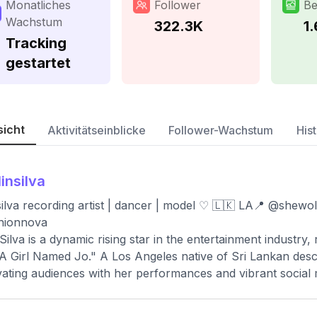
Monatliches
Follower
Be
Wachstum
322.3K
1
Tracking
gestartet
sicht
Aktivitätseinblicke
Follower-Wachstum
Hist
linsilva
 silva recording artist | dancer | model ♡ 🇱🇰 LA📍 @shew
hionnova
 Silva is a dynamic rising star in the entertainment industry
A Girl Named Jo." A Los Angeles native of Sri Lankan desce
vating audiences with her performances and vibrant social