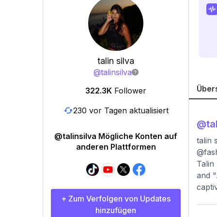
talin silva
@
talinsilva
Über
322.3K
Follower
230 vor Tagen aktualisiert
@
ta
@talinsilva Mögliche Konten auf
talin
anderen Plattformen
@fas
Talin
and "
capti
+ Zum Verfolgen von Updates
hinzufügen