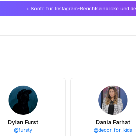
+ Konto für Instagram-Berichtseinblicke und det
Dylan Furst
Dania Farhat
@
fursty
@
decor_for_kids