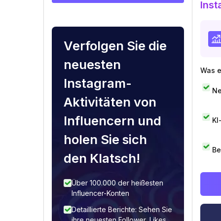
Inst
Verfolgen Sie die
neuesten
Was e
Instagram-
Ne
Aktivitäten von
Influencern und
KI
holen Sie sich
Be
den Klatsch!
Über 100.000 der heißesten
Influencer-Konten
Detaillierte Berichte: Sehen Sie
ihre neuesten Follower, Likes