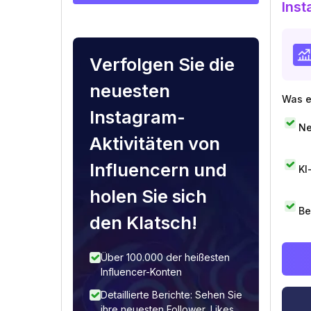
Inst
Verfolgen Sie die
neuesten
Was e
Instagram-
Ne
Aktivitäten von
Influencern und
KI
holen Sie sich
Be
den Klatsch!
Über 100.000 der heißesten
Influencer-Konten
Detaillierte Berichte: Sehen Sie
ihre neuesten Follower, Likes