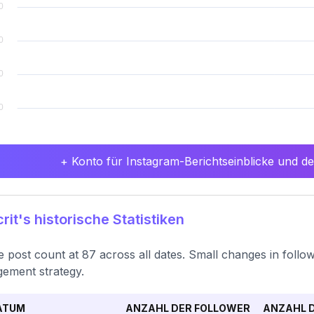
+ Konto für Instagram-Berichtseinblicke und det
rit's historische Statistiken
e post count at 87 across all dates. Small changes in follo
ement strategy.
ATUM
ANZAHL DER FOLLOWER
ANZAHL D