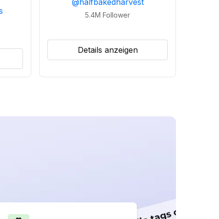
@
halfbakedharvest
s
5.4M
Follower
Details anzeigen