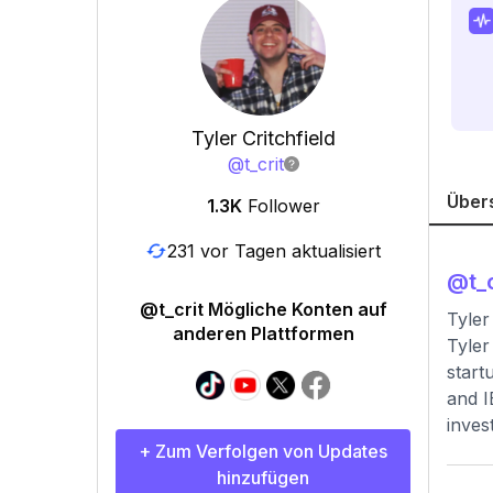
Tyler Critchfield
@
t_crit
Über
1.3K
Follower
231 vor Tagen aktualisiert
@
t_
@t_crit Mögliche Konten auf
Tyler
anderen Plattformen
Tyler
start
and I
inves
+ Zum Verfolgen von Updates
hinzufügen