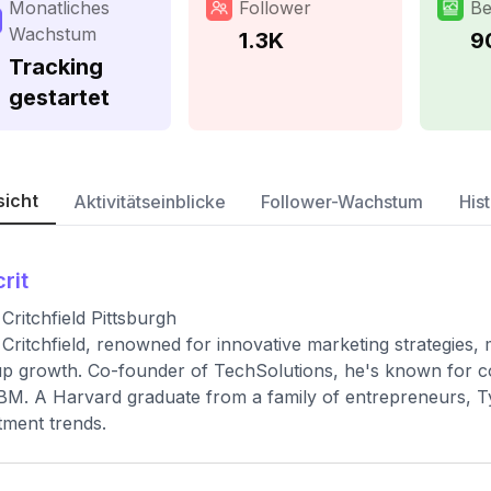
Monatliches
Follower
Be
Wachstum
1.3K
9
Tracking
gestartet
sicht
Aktivitätseinblicke
Follower-Wachstum
Hist
crit
 Critchfield Pittsburgh
 Critchfield, renowned for innovative marketing strategies,
up growth. Co-founder of TechSolutions, he's known for col
BM. A Harvard graduate from a family of entrepreneurs, T
tment trends.