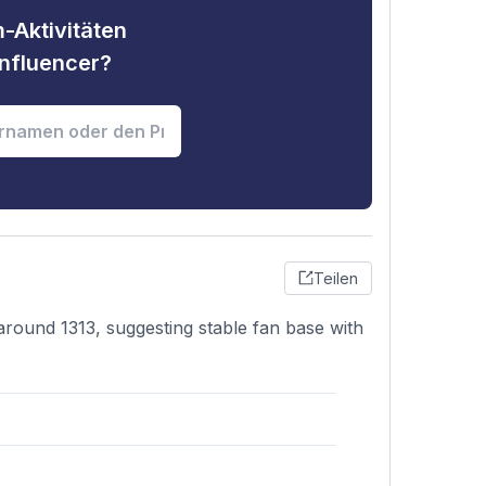
-Aktivitäten
nfluencer?
Teilen
around 1313, suggesting stable fan base with