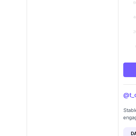
@t_c
Stabl
engag
D