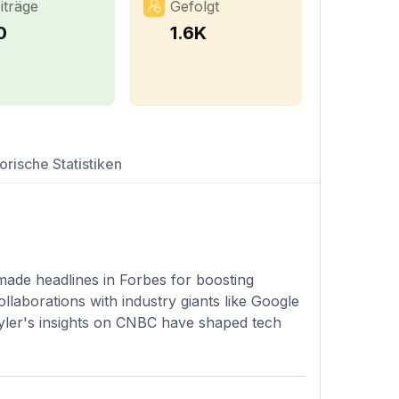
iträge
Gefolgt
0
1.6K
orische Statistiken
 made headlines in Forbes for boosting
laborations with industry giants like Google
yler's insights on CNBC have shaped tech