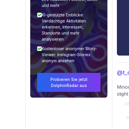
und mehr
KI-gestützte Einblicke:
Verdächtige Aktivitäten
erkennen, Interessen,
Standorte und mehr
analysieren
Kostenloser anonymer Story-
Viewer: Instagram-Stories
anonym ansehen
@t_
Probieren Sie jetzt
DolphinRadar aus
Minor
slight