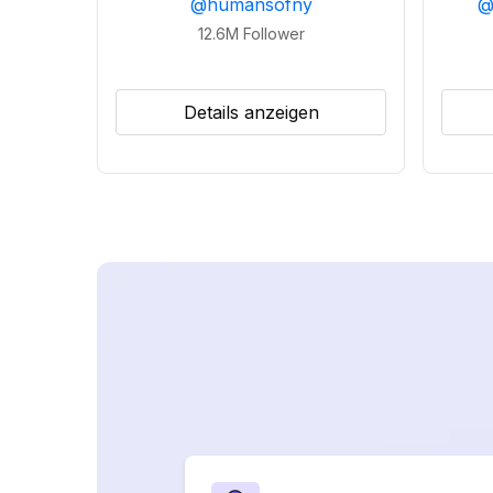
@
humansofny
12.6M
Follower
Details anzeigen