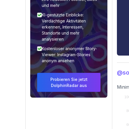
und mehr
KI-gestützte Einblicke:
Verdächtige Aktivitäten
erkennen, Interessen,
Standorte und mehr
analysieren
Kostenloser anonymer Story-
Viewer: Instagram-Stories
anonym ansehen
@so
Probieren Sie jetzt
DolphinRadar aus
Minim