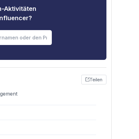
-Aktivitäten
nfluencer?
Teilen
gagement