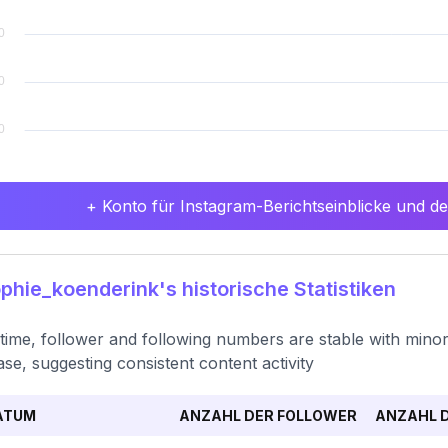
+ Konto für Instagram-Berichtseinblicke und det
hie_koenderink's historische Statistiken
time, follower and following numbers are stable with mino
ase, suggesting consistent content activity
ATUM
ANZAHL DER FOLLOWER
ANZAHL D