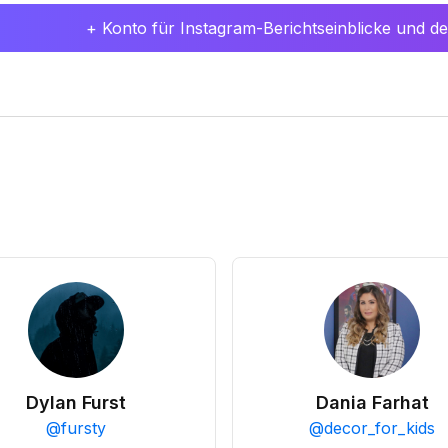
+ Konto für Instagram-Berichtseinblicke und det
Dylan Furst
Dania Farhat
@
fursty
@
decor_for_kids