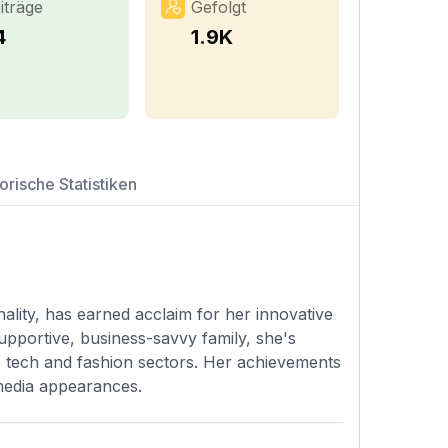
iträge
Gefolgt
4
1.9K
orische Statistiken
lity, has earned acclaim for her innovative
upportive, business-savvy family, she's
the tech and fashion sectors. Her achievements
 media appearances.