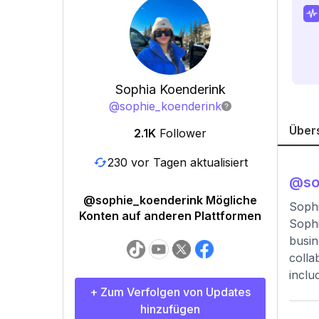
Sophia Koenderink
@
sophie_koenderink
Über
2.1K
Follower
230 vor Tagen aktualisiert
@
so
@sophie_koenderink Mögliche
Soph
Konten auf anderen Plattformen
Sophi
busin
colla
inclu
+ Zum Verfolgen von Updates
hinzufügen