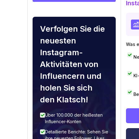
Inst
Verfolgen Sie die
neuesten
Was e
Instagram-
Ne
Aktivitäten von
Influencern und
KI
holen Sie sich
Be
den Klatsch!
Über 100.000 der heißesten
Influencer-Konten
Detaillierte Berichte: Sehen Sie
ihre neuesten Follower, Likes