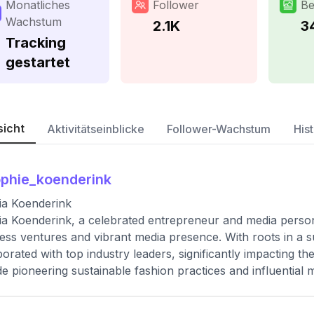
Monatliches
Follower
Be
Wachstum
2.1K
3
Tracking
gestartet
sicht
Aktivitätseinblicke
Follower-Wachstum
Hist
phie_koenderink
ia Koenderink
a Koenderink, a celebrated entrepreneur and media persona
ess ventures and vibrant media presence. With roots in a s
borated with top industry leaders, significantly impacting 
de pioneering sustainable fashion practices and influential