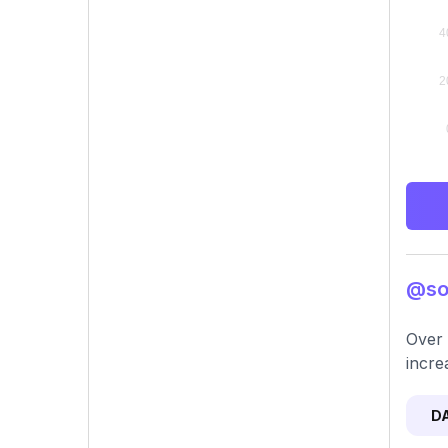
@sop
Over 
incre
D