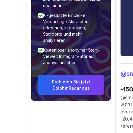
und mehr
KI-gestützte Einblicke:
Verdächtige Aktivitäten
erkennen, Interessen,
Standorte und mehr
analysieren
Kostenloser anonymer Story-
Viewer: Instagram-Stories
anonym ansehen
@sm
Probieren Sie jetzt
DolphinRadar aus
-15
@smri
2026.
avera
-20,4
refer