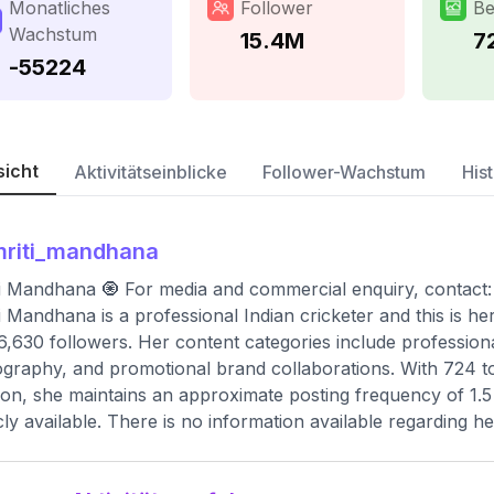
Monatliches
Follower
Be
Wachstum
15.4M
7
-55224
sicht
Aktivitätseinblicke
Follower-Wachstum
Hist
mriti_mandhana
i Mandhana 🧿 For media and commercial enquiry, contact
i Mandhana is a professional Indian cricketer and this is her
6,630 followers. Her content categories include professiona
graphy, and promotional brand collaborations. With 724 t
ion, she maintains an approximate posting frequency of 1.5
cly available. There is no information available regarding 