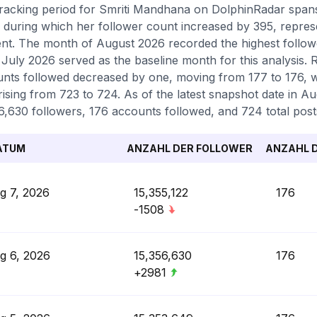
racking period for Smriti Mandhana on DolphinRadar span
 during which her follower count increased by 395, repre
nt. The month of August 2026 recorded the highest follower
 July 2026 served as the baseline month for this analysis. 
nts followed decreased by one, moving from 177 to 176, wh
rising from 723 to 724. As of the latest snapshot date in Aug
6,630 followers, 176 accounts followed, and 724 total post
ATUM
ANZAHL DER FOLLOWER
ANZAHL D
g 7, 2026
15,355,122
176
-1508
g 6, 2026
15,356,630
176
+2981