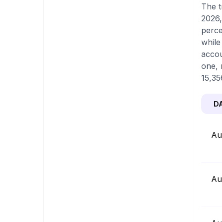
The t
2026,
perce
while
accou
one, 
15,35
D
Au
Au