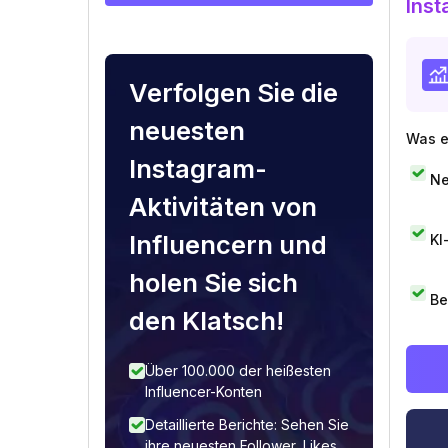
Inst
Verfolgen Sie die
neuesten
Was e
Instagram-
Ne
Aktivitäten von
Influencern und
KI
holen Sie sich
Be
den Klatsch!
Über 100.000 der heißesten
Influencer-Konten
Detaillierte Berichte: Sehen Sie
ihre neuesten Follower, Likes