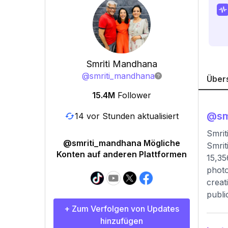
Smriti Mandhana
@
smriti_mandhana
Über
15.4M
Follower
@
s
14 vor Stunden aktualisiert
Smrit
@smriti_mandhana Mögliche
Smrit
Konten auf anderen Plattformen
15,35
photo
creat
publi
+ Zum Verfolgen von Updates
hinzufügen