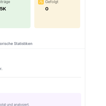
iträge
Gefolgt
.5K
0
orische Statistiken
r.
lgt und analysiert.