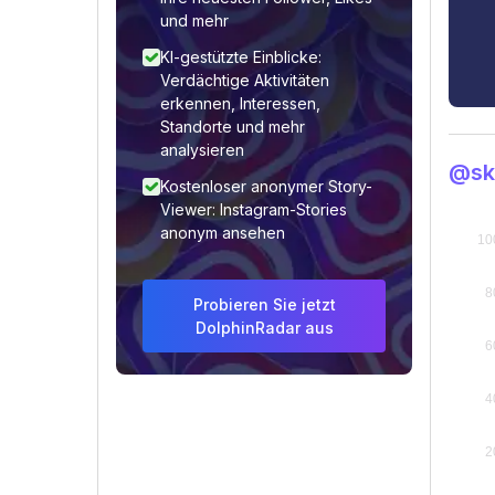
und mehr
KI-gestützte Einblicke:
Verdächtige Aktivitäten
erkennen, Interessen,
Standorte und mehr
analysieren
@sk
Kostenloser anonymer Story-
Viewer: Instagram-Stories
anonym ansehen
Probieren Sie jetzt
DolphinRadar aus