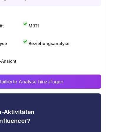
ät
MBTI
lyse
Beziehungsanalyse
-Ansicht
aillierte Analyse hinzufügen
-Aktivitäten
nfluencer?