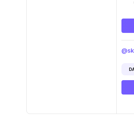
@ski
D