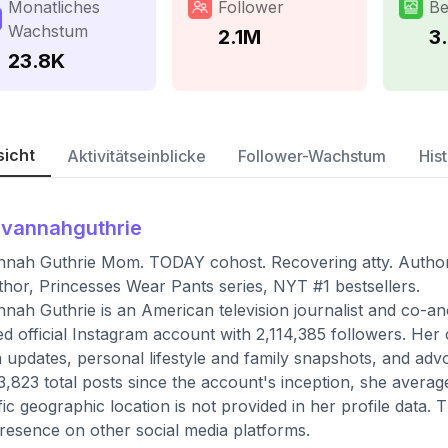
Monatliches
Follower
Be
Wachstum
2.1M
3
23.8K
sicht
Aktivitätseinblicke
Follower-Wachstum
Hist
vannahguthrie
nah Guthrie Mom. TODAY cohost. Recovering atty. Author
hor, Princesses Wear Pants series, NYT #1 bestsellers.
nah Guthrie is an American television journalist and co-a
ied official Instagram account with 2,114,385 followers. Her
 updates, personal lifestyle and family snapshots, and adv
3,823 total posts since the account's inception, she avera
fic geographic location is not provided in her profile data. 
resence on other social media platforms.