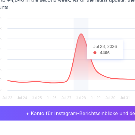
to +4,840 in the second week. As of the latest update, the 
nts.
Jul 28, 2026
4466
+ Konto für Instagram-Berichtseinblicke und det