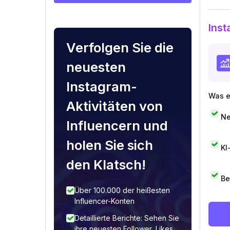
Inst
Verfolgen Sie die
neuesten
Instagram-
Was e
Aktivitäten von
Ne
Influencern und
holen Sie sich
KI
den Klatsch!
Be
Über 100.000 der heißesten
Influencer-Konten
Detaillierte Berichte: Sehen Sie
ihre neuesten Follower, Likes