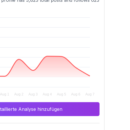
profile has 3,823 total posts and follows 623
aillierte Analyse hinzufügen