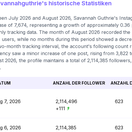
annahguthrie's historische Statistiken
en July 2026 and August 2026, Savannah Guthrie's Instagr
ase of 7,674, representing a growth of approximately 0.36
ly tracking data. The month of August 2026 recorded the hi
 users, while no months during this period showed a decre
wo-month tracking interval, the account's following count r
ency saw a minor increase of one post, rising from 3,822 to
t 2026, the profile maintains a total of 2,114,385 followers
.
ATUM
ANZAHL DER FOLLOWER
ANZAHL D
g 7, 2026
2,114,496
623
+111
g 6, 2026
2,114,385
623