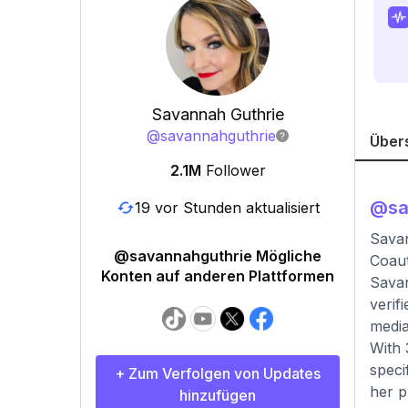
Savannah Guthrie
@
savannahguthrie
Über
2.1M
Follower
@
sa
19 vor Stunden aktualisiert
Savan
@savannahguthrie Mögliche
Coaut
Konten auf anderen Plattformen
Savan
verif
media
With 
speci
+ Zum Verfolgen von Updates
her p
hinzufügen