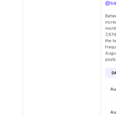
@sav
Betwe
incre
month
7,674
the t
frequ
Augus
posts
D
Au
Au