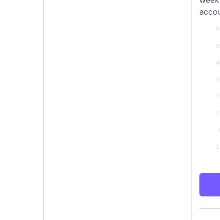
week 
accou