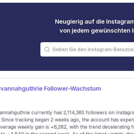
Neugierig auf die Instagram
von jedem gewünschten I
vannahguthrie Follower-Wachstum
nnahguthrie currently has 2,114,385 followers on Instagr
 Since tracking began 2 weeks ago, the account has experi
verage weekly gain is +6,282, with the trend decelerating fro