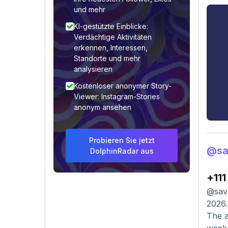
und mehr
KI-gestützte Einblicke:
Verdächtige Aktivitäten
erkennen, Interessen,
Standorte und mehr
analysieren
Kostenloser anonymer Story-
Viewer: Instagram-Stories
anonym ansehen
Probieren Sie jetzt
@sa
DolphinRadar aus
+111
@sava
2026.
The a