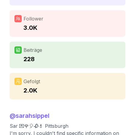
Follower
3.0K
Beiträge
228
Gefolgt
2.0K
@
sarahsippel
Sar 💌🌹🎈🥀💄 Pittsburgh
I'm sorry, I couldn't find specific information on