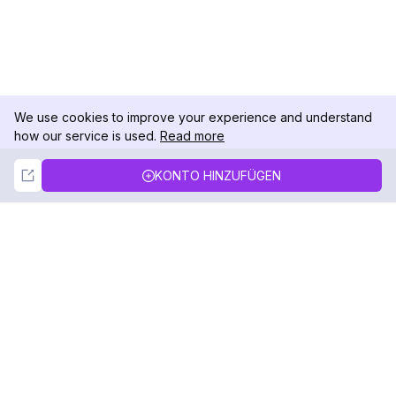
We use cookies to improve your experience and understand
how our service is used.
Read more
Not Now
Accept
KONTO HINZUFÜGEN
DolphinRadar
Ihr ultimativer Instagram-Aktivitäts-Tracker
Folgen Sie uns