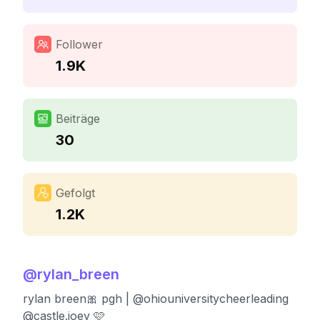
Follower
1.9K
Beiträge
30
Gefolgt
1.2K
@
rylan_breen
rylan breen🎀 pgh | @ohiouniversitycheerleading
@castle.joey 🩷