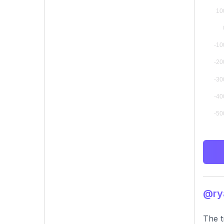
@rya
The t