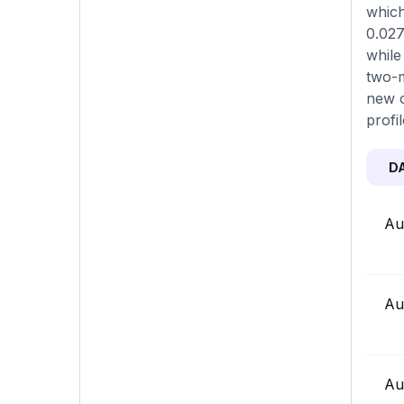
which
0.027
while
two-m
new c
profi
D
Au
Au
Au