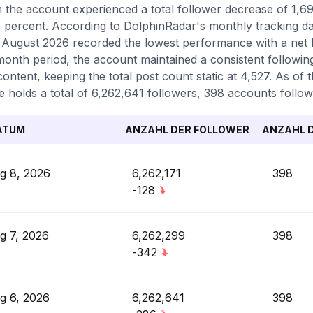
 the account experienced a total follower decrease of 1,69
 percent. According to DolphinRadar's monthly tracking da
 August 2026 recorded the lowest performance with a net l
onth period, the account maintained a consistent followin
ontent, keeping the total post count static at 4,527. As of 
le holds a total of 6,262,641 followers, 398 accounts follow
ATUM
ANZAHL DER FOLLOWER
ANZAHL D
g 8, 2026
6,262,171
398
-128
g 7, 2026
6,262,299
398
-342
g 6, 2026
6,262,641
398