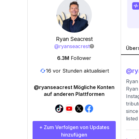
Ryan Seacrest
@
ryanseacrest
Über
6.3M
Follower
@
ry
16 vor Stunden aktualisiert
Ryan 
@ryanseacrest Mögliche Konten
Ryan 
auf anderen Plattformen
Insta
tribu
since
liste
+ Zum Verfolgen von Updates
hinzufügen