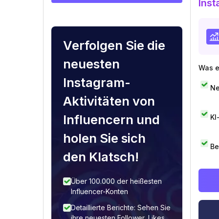
Inst
Verfolgen Sie die
neuesten
Was e
Instagram-
Ne
Aktivitäten von
Influencern und
KI
holen Sie sich
Be
den Klatsch!
Über 100.000 der heißesten
Influencer-Konten
Detaillierte Berichte: Sehen Sie
ihre neuesten Follower, Likes