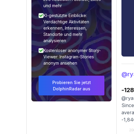
und mehr
KI-gestützte Einblicke:
Verdächtige Aktivitäten
erkennen, Interessen,
Standorte und mehr
analysieren
Kostenloser anonymer Story-
Viewer: Instagram-Stories
anonym ansehen
@ry
Probieren Sie jetzt
DolphinRadar aus
-128
@ryan
Since
avera
-1,84