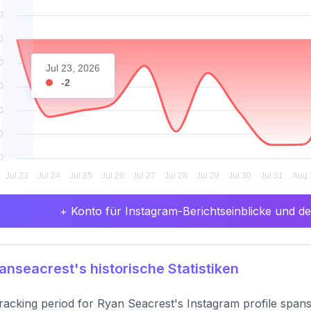
Jul 23, 2026
-2
+ Konto für Instagram-Berichtseinblicke und det
nseacrest's historische Statistiken
racking period for Ryan Seacrest's Instagram profile span