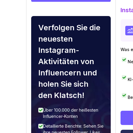
Inst
Verfolgen Sie die
neuesten
Instagram-
Was e
Aktivitäten von
Ne
Influencern und
KI
holen Sie sich
den Klatsch!
Be
Über 100.000 der heißesten
Influencer-Konten
Detaillierte Berichte: Sehen Sie
ihre neuesten Follower, Likes