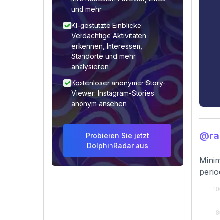
und mehr
KI-gestützte Einblicke:
Verdächtige Aktivitäten
erkennen, Interessen,
Standorte und mehr
analysieren
Kostenloser anonymer Story-
Viewer: Instagram-Stories
anonym ansehen
@ra
Probieren Sie jetzt
DolphinRadar aus
Minim
perio