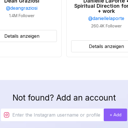
Dean Graziosi
Danielle LaPorte 
Spiritual Direction for
@
deangraziosi
+ work
1.4M
Follower
@
daniellelaporte
260.4K
Follower
Details anzeigen
Details anzeigen
Not found? Add an account
+ Add