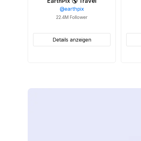
EarthPix 🌎 Travel
@
earthpix
22.4M
Follower
Details anzeigen