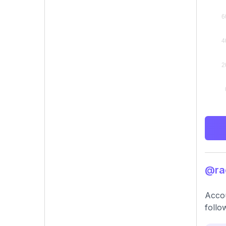
@rac
Accou
follo