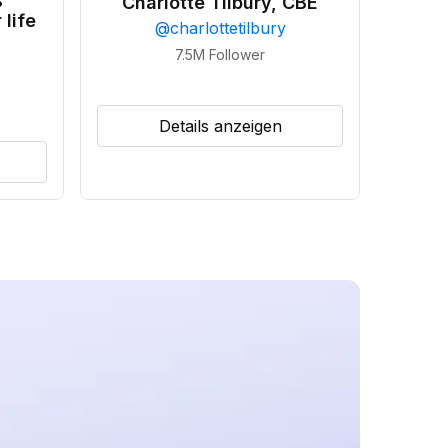
•
Charlotte Tilbury, CBE
 life
@
charlottetilbury
7.5M
Follower
Details anzeigen