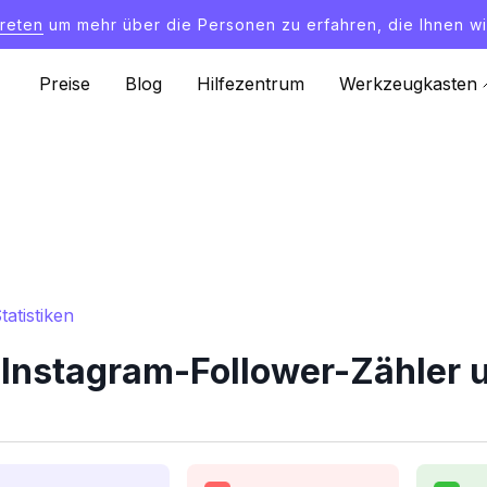
treten
um mehr über die Personen zu erfahren, die Ihnen wi
Preise
Blog
Hilfezentrum
Werkzeugkasten
atistiken
nstagram-Follower-Zähler u