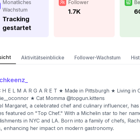
Monatliches
Follower
Be
Wachstum
1.7K
6
Tracking
gestartet
sicht
Aktivitätseinblicke
Follower-Wachstum
Hist
achkeenz_
 H E L M A R G A R E T ★ Made in Pittsburgh ★ Living in
ie__oconnor ★ Cat Momma @topgun.kittens
l Margaret, a celebrated chef and culinary influencer, has
es featured on "Top Chef." With a Michelin star to her name
lishments in NYC and LA. Born into a family of chefs, Rache
s, enhancing her impact on modern gastronomy.