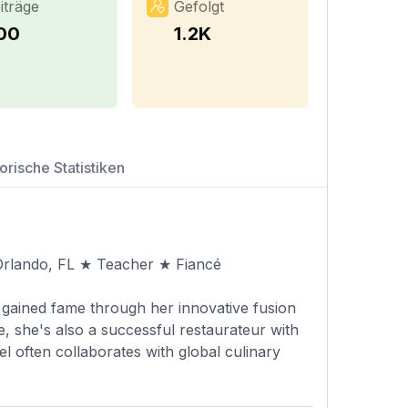
iträge
Gefolgt
00
1.2K
orische Statistiken
 Orlando, FL ★ Teacher ★ Fiancé
 gained fame through her innovative fusion
, she's also a successful restaurateur with
l often collaborates with global culinary