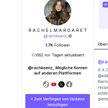
R A C H E L M A R G A R E T
@
rachkeenz_
Über
1.7K
Follower
662 vor Tagen aktualisiert
@
r
@rachkeenz_ Mögliche Konten
R A C
auf anderen Plattformen
@edd
Rache
recip
estab
+ Zum Verfolgen von Updates
giant
hinzufügen