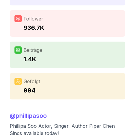
Follower
936.7K
Beiträge
1.4K
Gefolgt
994
@
phillipasoo
Phillipa Soo Actor, Singer, Author Piper Chen
Sings available today!