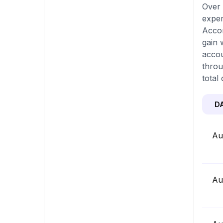
Over 
exper
Accor
gain 
accou
throu
total
D
Au
Au