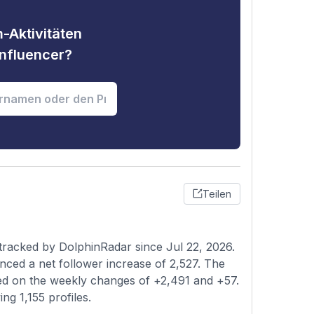
-Aktivitäten
nfluencer?
Teilen
racked by DolphinRadar since Jul 22, 2026.
nced a net follower increase of 2,527. The
sed on the weekly changes of +2,491 and +57.
ng 1,155 profiles.