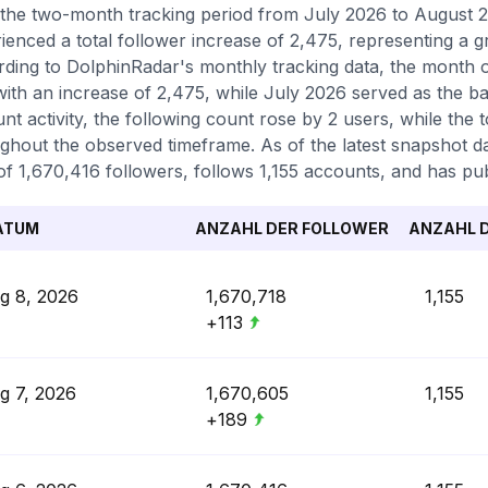
the two-month tracking period from July 2026 to August 
ienced a total follower increase of 2,475, representing a 
ding to DolphinRadar's monthly tracking data, the month 
with an increase of 2,475, while July 2026 served as the ba
nt activity, the following count rose by 2 users, while the
ghout the observed timeframe. As of the latest snapshot d
 of 1,670,416 followers, follows 1,155 accounts, and has pub
ATUM
ANZAHL DER FOLLOWER
ANZAHL D
g 8, 2026
1,670,718
1,155
+113
g 7, 2026
1,670,605
1,155
+189