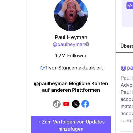
Paul Heyman
@
paulheyman
Über
1.7M
Follower
@
p
1 vor Stunden aktualisiert
Paul
@paulheyman Mögliche Konten
Advo
auf anderen Plattformen
Paul 
accou
mater
accou
is no
+ Zum Verfolgen von Updates
hinzufügen