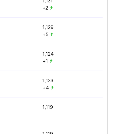
1,131
+2
1,129
+5
1,124
+1
1,123
+4
1,119
1,119