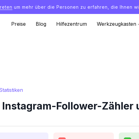
treten
um mehr über die Personen zu erfahren, die Ihnen wi
Preise
Blog
Hilfezentrum
Werkzeugkasten
tatistiken
nstagram-Follower-Zähler u