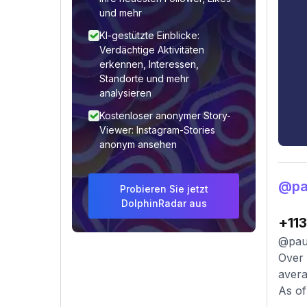
und mehr
KI-gestützte Einblicke:
Verdächtige Aktivitäten
erkennen, Interessen,
Standorte und mehr
analysieren
Kostenloser anonymer Story-
Viewer: Instagram-Stories
anonym ansehen
@pa
Probieren Sie jetzt
DolphinRadar aus
+113
@paul
Over 
avera
As of