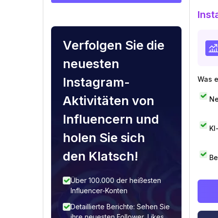
Inst
Verfolgen Sie die
neuesten
Instagram-
Was e
Aktivitäten von
Ne
Influencern und
KI
holen Sie sich
den Klatsch!
Be
Über 100.000 der heißesten
Influencer-Konten
Detaillierte Berichte: Sehen Sie
ihre neuesten Follower, Likes