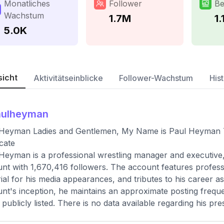
Monatliches
Follower
Be
Wachstum
1.7M
1.
5.0K
sicht
Aktivitätseinblicke
Follower-Wachstum
Hist
aulheyman
 Heyman Ladies and Gentlemen, My Name is Paul Heyman 
cate
Heyman is a professional wrestling manager and executive, an
nt with 1,670,416 followers. The account features professi
ial for his media appearances, and tributes to his career ass
nt's inception, he maintains an approximate posting freque
t publicly listed. There is no data available regarding his p