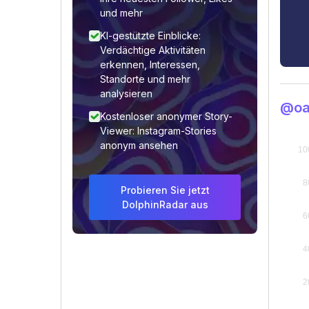
und mehr
KI-gestützte Einblicke:
Verdächtige Aktivitäten
erkennen, Interessen,
Standorte und mehr
analysieren
@oa
Kostenloser anonymer Story-
Viewer: Instagram-Stories
anonym ansehen
Probieren Sie jetzt
DolphinRadar aus