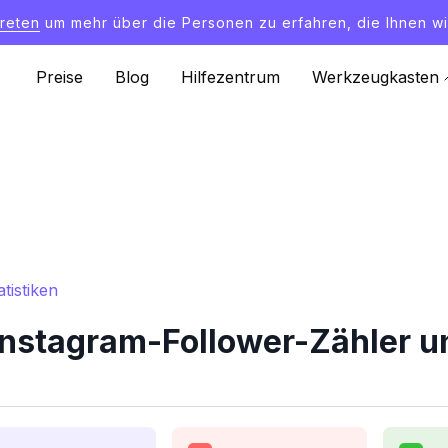
treten
um mehr über die Personen zu erfahren, die Ihnen wi
Preise
Blog
Hilfezentrum
Werkzeugkasten
tistiken
stagram-Follower-Zähler un