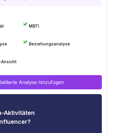
ät
MBTI
lyse
Beziehungsanalyse
-Ansicht
aillierte Analyse hinzufügen
-Aktivitäten
nfluencer?