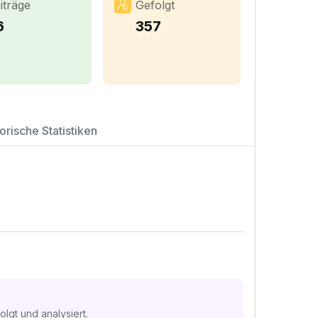
iträge
Gefolgt
6
357
orische Statistiken
lgt und analysiert.