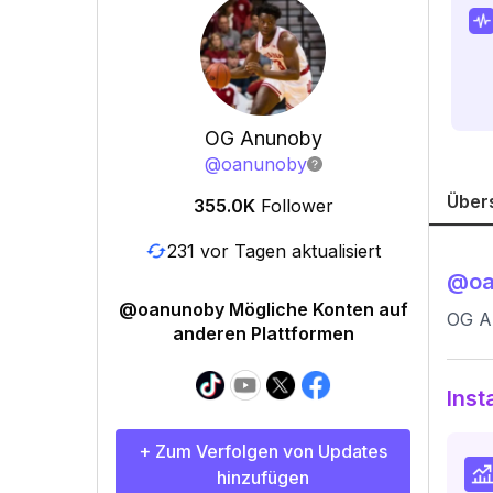
OG Anunoby
@
oanunoby
Über
355.0K
Follower
231 vor Tagen aktualisiert
@
o
@oanunoby Mögliche Konten auf
OG A
anderen Plattformen
Inst
+ Zum Verfolgen von Updates
hinzufügen