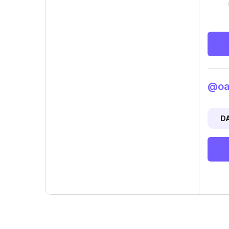
@oan
D