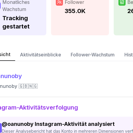
Monatliches
Follower
Be
Wachstum
355.0K
2
Tracking
gestartet
sicht
Aktivitätseinblicke
Follower-Wachstum
Hist
anunoby
nunoby 🇬🇧🇳🇬
agram-Aktivitätsverfolgung
@
oanunoby
Instagram-Aktivität analysiert
Dieser Analysebericht hat das Konto in mehreren Dimensionen verfo