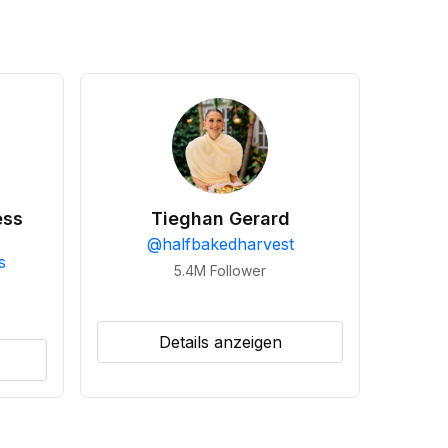
ess
Tieghan Gerard
@
halfbakedharvest
s
5.4M
Follower
Details anzeigen