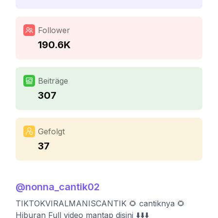
Follower
190.6K
Beiträge
307
Gefolgt
37
@
nonna_cantik02
TIKTOKVIRALMANISCANTIK 🌻 cantiknya 🌻
Hiburan Full video mantap disini ⬇️⬇️⬇️