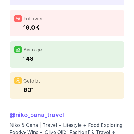
Follower
19.0K
Beiträge
148
Gefolgt
601
@
niko_oana_travel
Niko & Oana | Travel + Lifestyle + Food Exploring
Food🥘 Wine🍷 Olive Oil🫒 Fashion💃 & Travel ✈️