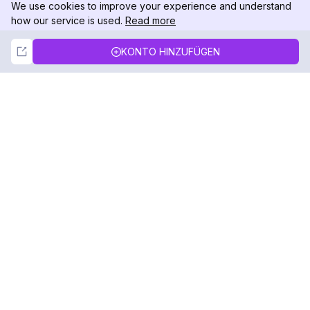
We use cookies to improve your experience and understand
how our service is used.
Read more
Not Now
Accept
KONTO HINZUFÜGEN
DolphinRadar
Ihr ultimativer Instagram-Aktivitäts-Tracker
Folgen Sie uns
PRODUKT
RESSOURCEN
Analysen-Beispiel
Änderungsprotokoll
Preise
Blog