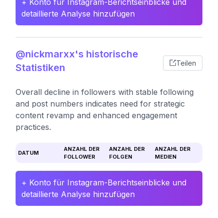
+ Konto für Instagram-Berichtseinblicke und
detaillierte Analyse hinzufügen
@nickmarxx's historische
Teilen
Statistiken
Overall decline in followers with stable following
and post numbers indicates need for strategic
content revamp and enhanced engagement
practices.
ANZAHL DER
ANZAHL DER
ANZAHL DER
DATUM
FOLLOWER
FOLGEN
MEDIEN
+ Konto für Instagram-Berichtseinblicke und
detaillierte Analyse hinzufügen