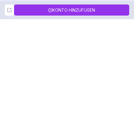
Not Now
Accept
KONTO HINZUFÜGEN
DolphinRadar
Ihr ultimativer Instagram-Aktivitäts-Tracker
Folgen Sie uns
PRODUKT
RESSOURCEN
Analysen-Beispiel
Änderungsprotokoll
Preise
Blog
Kontaktieren Sie uns
Über uns
Bewertungen