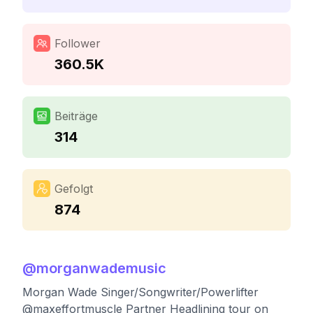
Follower
360.5K
Beiträge
314
Gefolgt
874
@
morganwademusic
Morgan Wade Singer/Songwriter/Powerlifter
@maxeffortmuscle Partner Headlining tour on