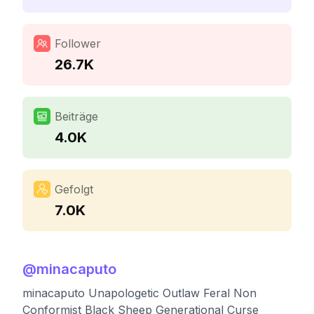
Follower
26.7K
Beiträge
4.0K
Gefolgt
7.0K
@
minacaputo
minacaputo Unapologetic Outlaw Feral Non
Conformist Black Sheep Generational Curse