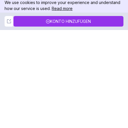
We use cookies to improve your experience and understand
how our service is used.
Read more
Not Now
Accept
KONTO HINZUFÜGEN
DolphinRadar
Ihr ultimativer Instagram-Aktivitäts-Tracker
Folgen Sie uns
PRODUKT
RESSOURCEN
Analysen-Beispiel
Änderungsprotokoll
Preise
Blog