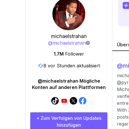
michaelstrahan
@
michaelstrahan
Über
1.7M
Follower
@
mi
8 vor Stunden aktualisiert
mich
@michaelstrahan Mögliche
@pyra
Konten auf anderen Plattformen
Micha
verif
entre
With 
posts
+ Zum Verfolgen von Updates
regar
hinzufügen