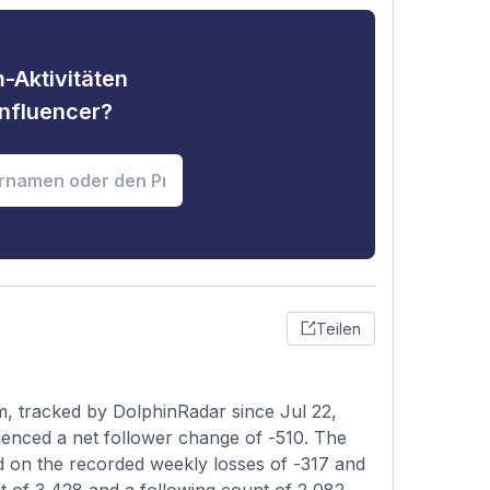
-Aktivitäten
nfluencer?
Teilen
, tracked by DolphinRadar since Jul 22,
ienced a net follower change of -510. The
d on the recorded weekly losses of -317 and