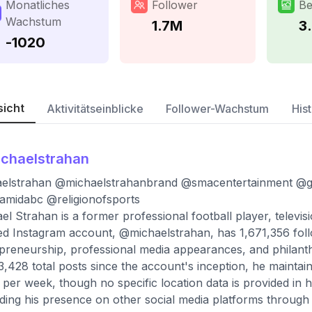
Monatliches
Follower
Be
Wachstum
1.7M
3
-1020
sicht
Aktivitätseinblicke
Follower-Wachstum
Hist
chaelstrahan
aelstrahan @michaelstrahanbrand @smacentertainment @
midabc @religionofsports
el Strahan is a former professional football player, televi
ied Instagram account, @michaelstrahan, has 1,671,356 fol
preneurship, professional media appearances, and philanthrop
3,428 total posts since the account's inception, he mainta
 per week, though no specific location data is provided in hi
ding his presence on other social media platforms through t