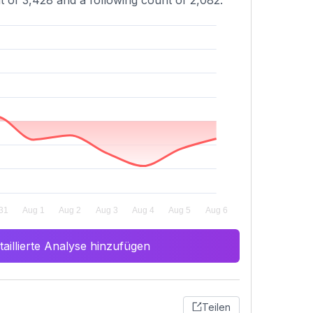
nt of 3,428 and a following count of 2,082.
aillierte Analyse hinzufügen
Teilen