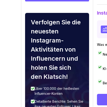
Inst
Verfolgen Sie die
neuesten
Instagram-
Was e
Aktivitäten von
Ne
Influencern und
holen Sie sich
KI
den Klatsch!
Be
Über 100.000 der heißesten
Influencer-Konten
Detaillierte Berichte: Sehen Sie
ihre neuesten Follower, Likes