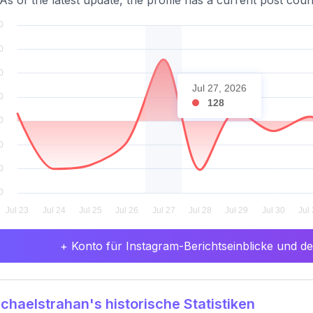
 As of the latest update, the profile has a current post cou
Jul 27, 2026
128
+ Konto für Instagram-Berichtseinblicke und det
haelstrahan's historische Statistiken