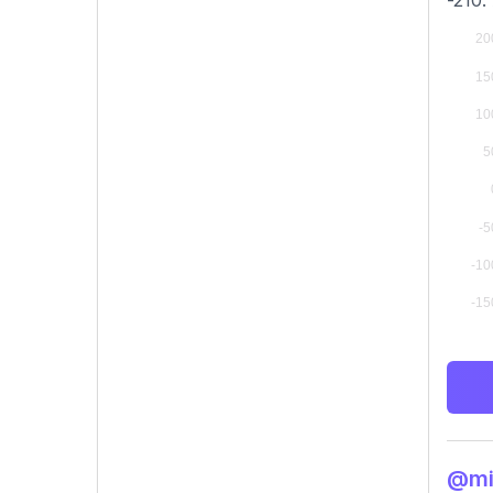
-210.
@mic