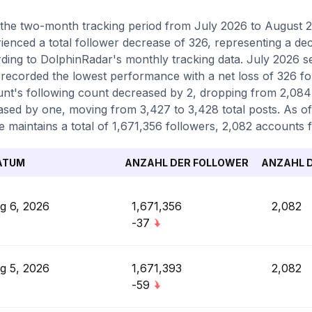
the two-month tracking period from July 2026 to August 2
ienced a total follower decrease of 326, representing a de
ding to DolphinRadar's monthly tracking data. July 2026 s
recorded the lowest performance with a net loss of 326 fo
nt's following count decreased by 2, dropping from 2,084 
ased by one, moving from 3,427 to 3,428 total posts. As of
le maintains a total of 1,671,356 followers, 2,082 accounts 
ATUM
ANZAHL DER FOLLOWER
ANZAHL D
g 6, 2026
1,671,356
2,082
-37
g 5, 2026
1,671,393
2,082
-59