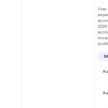
Over 
exper
accor
2026 
accou
incre
profi
D
Au
Au