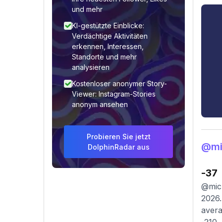
und mehr
KI-gestützte Einblicke:
Verdächtige Aktivitäten
erkennen, Interessen,
Standorte und mehr
analysieren
Kostenloser anonymer Story-
Viewer: Instagram-Stories
anonym ansehen
Probieren Sie jetzt
@mi
DolphinRadar aus
-37
@mich
2026.
avera