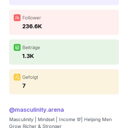
Follower
236.6K
Beiträge
1.3K
Gefolgt
7
@
masculinity.arena
Masculinity | Mindset | Income 💯| Helping Men
Grow Richer & Stronger