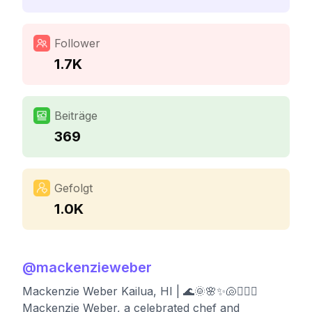
Follower
1.7K
Beiträge
369
Gefolgt
1.0K
@
mackenzieweber
Mackenzie Weber Kailua, HI | 🌊🌞🌸✨🐚🧚🏼‍♀️
Mackenzie Weber, a celebrated chef and