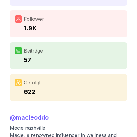
Follower
1.9K
Beiträge
57
Gefolgt
622
@
macieoddo
Macie nashville
Macie, a renowned influencer in wellness and