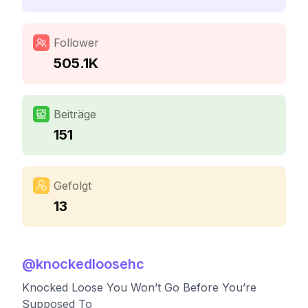
Follower
505.1K
Beiträge
151
Gefolgt
13
@
knockedloosehc
Knocked Loose You Won’t Go Before You’re
Supposed To